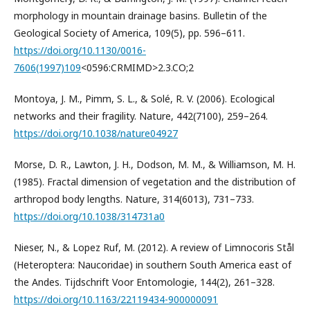
morphology in mountain drainage basins. Bulletin of the
Geological Society of America, 109(5), pp. 596–611.
https://doi.org/10.1130/0016-
7606(1997)109
<0596:CRMIMD>2.3.CO;2
Montoya, J. M., Pimm, S. L., & Solé, R. V. (2006). Ecological
networks and their fragility. Nature, 442(7100), 259–264.
https://doi.org/10.1038/nature04927
Morse, D. R., Lawton, J. H., Dodson, M. M., & Williamson, M. H.
(1985). Fractal dimension of vegetation and the distribution of
arthropod body lengths. Nature, 314(6013), 731–733.
https://doi.org/10.1038/314731a0
Nieser, N., & Lopez Ruf, M. (2012). A review of Limnocoris Stål
(Heteroptera: Naucoridae) in southern South America east of
the Andes. Tijdschrift Voor Entomologie, 144(2), 261–328.
https://doi.org/10.1163/22119434-900000091