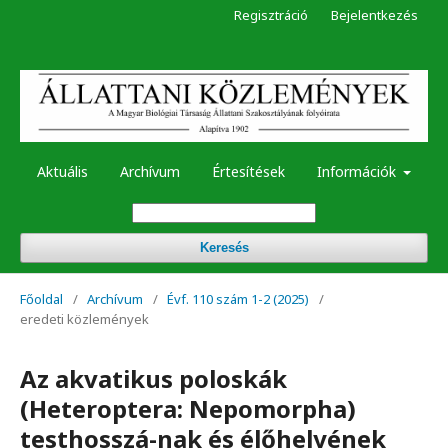
Regisztráció
Bejelentkezés
Aktuális
Archívum
Értesítések
Információk
Keresés
Főoldal
/
Archívum
/
Évf. 110 szám 1-2 (2025)
/
eredeti közlemények
Az akvatikus poloskák
(Heteroptera: Nepomorpha)
testhosszá-nak és élőhelyének