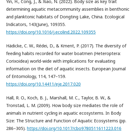
Yin, H., Cong, J., & Xiao, N. (2022). Body size as key trait
determining aquatic metacommunity assemblies in benthonic
and planktonic habitats of Dongting Lake, China. Ecological
Indicators, 143(June), 109355.
https://doi.org/10.1016/j.ecolind.2022.109355
Hädicke, C. W., Rédei, D., & Kment, P. (2017). The diversity of
feeding habits recorded for water boatmen (Heteroptera:
Corixoidea) world-wide with implications for evaluating
information on the diet of aquatic insects. European Journal
of Entomology, 114, 147–159.
https://doi.org/10.14411/eje.2017.020
Hall, R. O., Koch, B. J., Marshall, M. C., Taylor, B. W., &
Tronstad, L. M. (2009). How body size mediates the role of
animals in nutrient cycling in aquatic ecosystems. In Body
Size: The Structure and Function of Aquatic Ecosystems (pp.
286–305).
https://doi.org/10.1017/cbo9780511611223.016