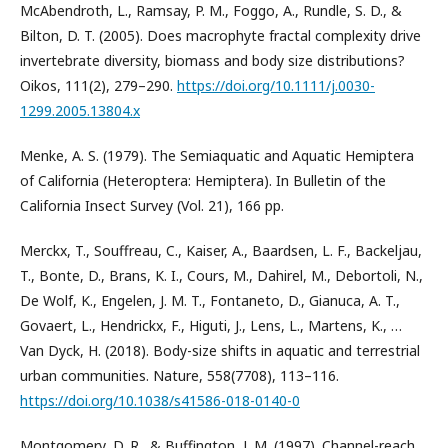
McAbendroth, L., Ramsay, P. M., Foggo, A., Rundle, S. D., &
Bilton, D. T. (2005). Does macrophyte fractal complexity drive
invertebrate diversity, biomass and body size distributions?
Oikos, 111(2), 279–290.
https://doi.org/10.1111/j.0030-
1299.2005.13804.x
Menke, A. S. (1979). The Semiaquatic and Aquatic Hemiptera
of California (Heteroptera: Hemiptera). In Bulletin of the
California Insect Survey (Vol. 21), 166 pp.
Merckx, T., Souffreau, C., Kaiser, A., Baardsen, L. F., Backeljau,
T., Bonte, D., Brans, K. I., Cours, M., Dahirel, M., Debortoli, N.,
De Wolf, K., Engelen, J. M. T., Fontaneto, D., Gianuca, A. T.,
Govaert, L., Hendrickx, F., Higuti, J., Lens, L., Martens, K., …
Van Dyck, H. (2018). Body-size shifts in aquatic and terrestrial
urban communities. Nature, 558(7708), 113–116.
https://doi.org/10.1038/s41586-018-0140-0
Montgomery, D. R., & Buffington, J. M. (1997). Channel-reach