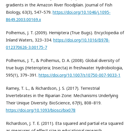
gradients in the Amazon River floodplain. Journal of Fish
Biology, 63(3), 547–579.
https://doi.org/10.1046/j.1095-
8649.2003.00169.x
Polhemus, J. T. (2009). Hemiptera (True Bugs). Encyclopedia of
Inland Waters, 323–334.
https://doi.org/10.1016/B978-
012370626-3.00175-7
Polhemus, J. T., & Polhemus, D. A. (2008). Global diversity of
true bugs (Heteroptera; Insecta) in freshwater. Hydrobiologia,
595(1), 379–391.
https://doi.org/10.1007/s10750-007-9033-1
Ramey, T. L., & Richardson, J. S. (2017). Terrestrial
Invertebrates in the Riparian Zone: Mechanisms Underlying
Their Unique Diversity. BioScience, 67(9), 808–819.
https://doi.org/10.1093/biosci/bix078
Richardson, J. T. E. (2011). Eta squared and partial eta squared
as measures of effect size in educational research.