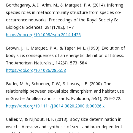
Borthagaray, A. I., Arim, M., & Marquet, P. A. (2014). Inferring
species roles in metacommunity structure from species co-
occurrence networks. Proceedings of the Royal Society B:
Biological Sciences, 281(1792), 1–7.
https://doi.org/10.1098/rspb.2014.1425
Brown, J. H., Marquet, P. A., & Taper, M. L. (1993). Evolution of
body size: consequences of an energetic definition of fitness.
The American Naturalist, 142(4), 573–584.
https://doi.org/10.1086/285558
Butler, M. A., Schoener, T. W., & Losos, J. B. (2000). The
relationship between sexual size dimorphism and habitat use
in Greater Antillean anolis lizards. Evolution, 54(1), 259–272.
https://doi.org/10.1111/j.0014-3820.2000.tb00026.x
Callier, V., & Nijhout, H. F. (2013). Body size determination in
insects: A review and synthesis of size- and brain-dependent