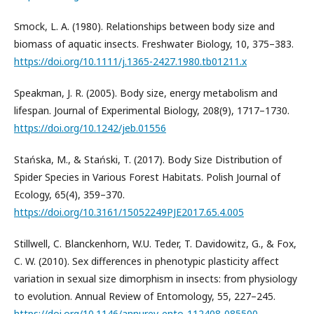
Smock, L. A. (1980). Relationships between body size and
biomass of aquatic insects. Freshwater Biology, 10, 375–383.
https://doi.org/10.1111/j.1365-2427.1980.tb01211.x
Speakman, J. R. (2005). Body size, energy metabolism and
lifespan. Journal of Experimental Biology, 208(9), 1717–1730.
https://doi.org/10.1242/jeb.01556
Stańska, M., & Stański, T. (2017). Body Size Distribution of
Spider Species in Various Forest Habitats. Polish Journal of
Ecology, 65(4), 359–370.
https://doi.org/10.3161/15052249PJE2017.65.4.005
Stillwell, C. Blanckenhorn, W.U. Teder, T. Davidowitz, G., & Fox,
C. W. (2010). Sex differences in phenotypic plasticity affect
variation in sexual size dimorphism in insects: from physiology
to evolution. Annual Review of Entomology, 55, 227–245.
https://doi.org/10.1146/annurev-ento-112408-085500