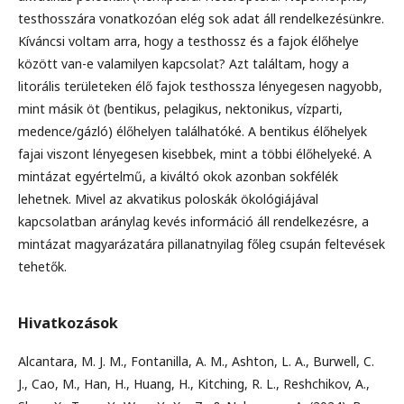
testhosszára vonatkozóan elég sok adat áll rendelkezésünkre.
Kíváncsi voltam arra, hogy a testhossz és a fajok élőhelye
között van-e valamilyen kapcsolat? Azt találtam, hogy a
litorális területeken élő fajok testhossza lényegesen nagyobb,
mint másik öt (bentikus, pelagikus, nektonikus, vízparti,
medence/gázló) élőhelyen találhatóké. A bentikus élőhelyek
fajai viszont lényegesen kisebbek, mint a többi élőhelyeké. A
mintázat egyértelmű, a kiváltó okok azonban sokfélék
lehetnek. Mivel az akvatikus poloskák ökológiájával
kapcsolatban aránylag kevés információ áll rendelkezésre, a
mintázat magyarázatára pillanatnyilag főleg csupán feltevések
tehetők.
Hivatkozások
Alcantara, M. J. M., Fontanilla, A. M., Ashton, L. A., Burwell, C.
J., Cao, M., Han, H., Huang, H., Kitching, R. L., Reshchikov, A.,