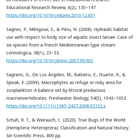
Educational Research Review, 6(2), 135–147.
https://doi.org/10.1016/j.edurev.2010.12.001
Sagnes, P., Mérigoux, S., & Péru, N. (2008). Hydraulic habitat
use with respect to body size of aquatic insect larvae: Case of
six species from a French Mediterranean type stream.
Limnologica, 38(1), 23–33.
https://doi.org/10.1016/j.limno.2007.09.002
Sagrario, G., De Los Ángeles, M., Balseiro, E., Ituarte, R., &
Spivak, E. (2009). Macrophytes as refuge or risky area for
zooplankton: A balance set by littoral predacious
macroinvertebrates. Freshwater Biology, 54(5), 1042–1053.
https://doi.org/10.1111/j.1365-2427.2008.02152.x
Schuh, R. T., & Weirauch, C. (2020). True Bugs of the World
(Hemiptera: Heteroptera): Classification and Natural History.
Siri Scientific Press, 800 pp.