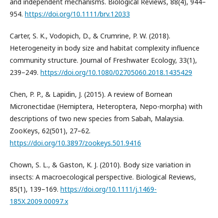
and independent mechanisms. Biological Reviews, 88(4), 944–
954.
https://doi.org/10.1111/brv.12033
Carter, S. K., Vodopich, D., & Crumrine, P. W. (2018).
Heterogeneity in body size and habitat complexity influence
community structure. Journal of Freshwater Ecology, 33(1),
239–249.
https://doi.org/10.1080/02705060.2018.1435429
Chen, P. P., & Lapidin, J. (2015). A review of Bornean
Micronectidae (Hemiptera, Heteroptera, Nepo-morpha) with
descriptions of two new species from Sabah, Malaysia.
ZooKeys, 62(501), 27–62.
https://doi.org/10.3897/zookeys.501.9416
Chown, S. L., & Gaston, K. J. (2010). Body size variation in
insects: A macroecological perspective. Biological Reviews,
85(1), 139–169.
https://doi.org/10.1111/j.1469-
185X.2009.00097.x