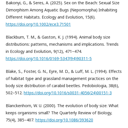
Bakonyi, G., & Seres, A. (2025). Sex on the Beach: Sexual Size
Dimorphism Among Aquatic Bugs (Nepomorpha) Inhabiting
Different Habitats. Ecology and Evolution, 15(6).
https://doi.org/10.1002/ece3.71501
Blackburn, T. M., & Gaston, K. J. (1994). Animal body size
distributions: patterns, mechanisms and implications. Trends
in Ecology and Evolution, 9(12), 471–474.
https://doi.org/10.1016/0169-5347(94)90311-5
Blake, S., Foster, G. N., Eyre, M. D., & Luff, M. L. (1994). Effects
of habitat type and grassland management practices on the
body size distribution of carabid beetles. Pedobiologia, 38(6),
502–512.
https://doi.org/10.1016/s0031-4056(24)00151-3
Blanckenhorn, W. U. (2000). The evolution of body size: What
keeps organisms small? The Quarterly Review of Biology,
75(4), 385–407.
https://doi.org/10.1086/393620