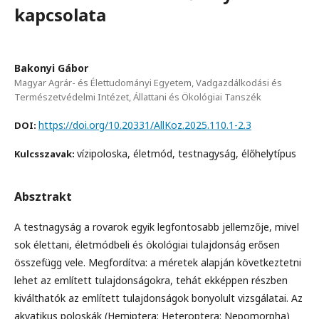
kapcsolata
Bakonyi Gábor
Magyar Agrár- és Élettudományi Egyetem, Vadgazdálkodási és
Természetvédelmi Intézet, Állattani és Ökológiai Tanszék
https://doi.org/10.20331/AllKoz.2025.110.1-2.3
DOI:
vízipoloska, életmód, testnagyság, élőhelytípus
Kulcsszavak:
Absztrakt
A testnagyság a rovarok egyik legfontosabb jellemzője, mivel
sok élettani, életmódbeli és ökológiai tulajdonság erősen
összefügg vele. Megfordítva: a méretek alapján következtetni
lehet az említett tulajdonságokra, tehát ekképpen részben
kiválthatók az említett tulajdonságok bonyolult vizsgálatai. Az
akvatikus poloskák (Hemiptera: Heteroptera: Nepomorpha)