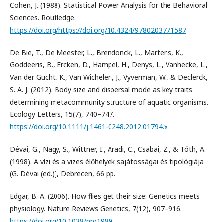
Cohen, J. (1988). Statistical Power Analysis for the Behavioral
Sciences. Routledge.
https://doi.org/https://doi.org/10.4324/9780203771587
De Bie, T., De Meester, L., Brendonck, L., Martens, K.,
Goddeeris, B., Ercken, D., Hampel, H., Denys, L., Vanhecke, L.,
Van der Gucht, K., Van Wichelen, J., Vyverman, W., & Declerck,
S. A. J. (2012). Body size and dispersal mode as key traits
determining metacommunity structure of aquatic organisms.
Ecology Letters, 15(7), 740–747.
https://doi.org/10.1111/j.1461-0248.2012.01794.x
Dévai, G., Nagy, S., Wittner, I., Aradi, C., Csabai, Z., & Tóth, A.
(1998). A vízi és a vizes élőhelyek sajátosságai és tipológiája
(G. Dévai (ed.)), Debrecen, 66 pp.
Edgar, B. A. (2006). How flies get their size: Genetics meets
physiology. Nature Reviews Genetics, 7(12), 907–916.
https://doi.org/10.1038/nrg1989