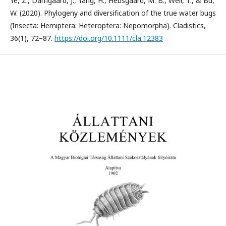
Ye, Z., Damgaard, J., Yang, H., Hebsgaard, M. B., Weir, T., & Bu,
W. (2020). Phylogeny and diversification of the true water bugs
(Insecta: Hemiptera: Heteroptera: Nepomorpha). Cladistics,
36(1), 72–87.
https://doi.org/10.1111/cla.12383