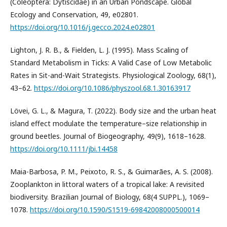
(Coleoptera: Dytiscidae) in an Urban Pondscape. Global
Ecology and Conservation, 49, e02801.
https://doi.org/10.1016/j.gecco.2024.e02801
Lighton, J. R. B., & Fielden, L. J. (1995). Mass Scaling of
Standard Metabolism in Ticks: A Valid Case of Low Metabolic
Rates in Sit-and-Wait Strategists. Physiological Zoology, 68(1),
43–62.
https://doi.org/10.1086/physzool.68.1.30163917
Lövei, G. L., & Magura, T. (2022). Body size and the urban heat
island effect modulate the temperature–size relationship in
ground beetles. Journal of Biogeography, 49(9), 1618–1628.
https://doi.org/10.1111/jbi.14458
Maia-Barbosa, P. M., Peixoto, R. S., & Guimarães, A. S. (2008).
Zooplankton in littoral waters of a tropical lake: A revisited
biodiversity. Brazilian Journal of Biology, 68(4 SUPPL.), 1069–
1078.
https://doi.org/10.1590/S1519-69842008000500014