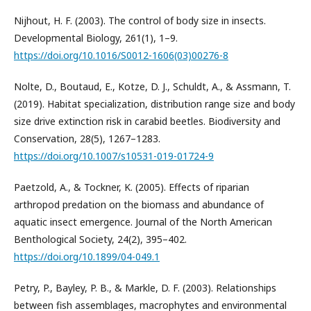
Nijhout, H. F. (2003). The control of body size in insects.
Developmental Biology, 261(1), 1–9.
https://doi.org/10.1016/S0012-1606(03)00276-8
Nolte, D., Boutaud, E., Kotze, D. J., Schuldt, A., & Assmann, T.
(2019). Habitat specialization, distribution range size and body
size drive extinction risk in carabid beetles. Biodiversity and
Conservation, 28(5), 1267–1283.
https://doi.org/10.1007/s10531-019-01724-9
Paetzold, A., & Tockner, K. (2005). Effects of riparian
arthropod predation on the biomass and abundance of
aquatic insect emergence. Journal of the North American
Benthological Society, 24(2), 395–402.
https://doi.org/10.1899/04-049.1
Petry, P., Bayley, P. B., & Markle, D. F. (2003). Relationships
between fish assemblages, macrophytes and environmental