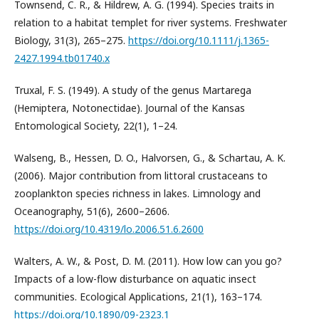
Townsend, C. R., & Hildrew, A. G. (1994). Species traits in
relation to a habitat templet for river systems. Freshwater
Biology, 31(3), 265–275.
https://doi.org/10.1111/j.1365-
2427.1994.tb01740.x
Truxal, F. S. (1949). A study of the genus Martarega
(Hemiptera, Notonectidae). Journal of the Kansas
Entomological Society, 22(1), 1–24.
Walseng, B., Hessen, D. O., Halvorsen, G., & Schartau, A. K.
(2006). Major contribution from littoral crustaceans to
zooplankton species richness in lakes. Limnology and
Oceanography, 51(6), 2600–2606.
https://doi.org/10.4319/lo.2006.51.6.2600
Walters, A. W., & Post, D. M. (2011). How low can you go?
Impacts of a low-flow disturbance on aquatic insect
communities. Ecological Applications, 21(1), 163–174.
https://doi.org/10.1890/09-2323.1