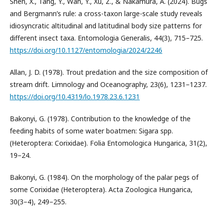
Shen, X., Tang, Y., Wan, Y., Xu, Z., & Nakamura, A. (2024). Bugs
and Bergmann’s rule: a cross-taxon large-scale study reveals
idiosyncratic altitudinal and latitudinal body size patterns for
different insect taxa. Entomologia Generalis, 44(3), 715–725.
https://doi.org/10.1127/entomologia/2024/2246
Allan, J. D. (1978). Trout predation and the size composition of
stream drift. Limnology and Oceanography, 23(6), 1231–1237.
https://doi.org/10.4319/lo.1978.23.6.1231
Bakonyi, G. (1978). Contribution to the knowledge of the
feeding habits of some water boatmen: Sigara spp.
(Heteroptera: Corixidae). Folia Entomologica Hungarica, 31(2),
19–24.
Bakonyi, G. (1984). On the morphology of the palar pegs of
some Corixidae (Heteroptera). Acta Zoologica Hungarica,
30(3–4), 249–255.