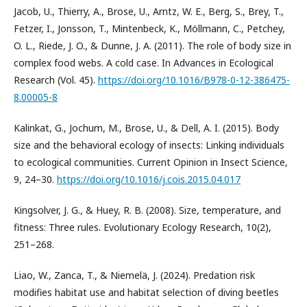
Jacob, U., Thierry, A., Brose, U., Arntz, W. E., Berg, S., Brey, T.,
Fetzer, I., Jonsson, T., Mintenbeck, K., Möllmann, C., Petchey,
O. L., Riede, J. O., & Dunne, J. A. (2011). The role of body size in
complex food webs. A cold case. In Advances in Ecological
Research (Vol. 45).
https://doi.org/10.1016/B978-0-12-386475-
8.00005-8
Kalinkat, G., Jochum, M., Brose, U., & Dell, A. I. (2015). Body
size and the behavioral ecology of insects: Linking individuals
to ecological communities. Current Opinion in Insect Science,
9, 24–30.
https://doi.org/10.1016/j.cois.2015.04.017
Kingsolver, J. G., & Huey, R. B. (2008). Size, temperature, and
fitness: Three rules. Evolutionary Ecology Research, 10(2),
251–268.
Liao, W., Zanca, T., & Niemelä, J. (2024). Predation risk
modifies habitat use and habitat selection of diving beetles