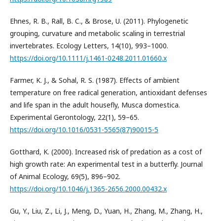
Ehnes, R. B., Rall, B. C., & Brose, U. (2011). Phylogenetic
grouping, curvature and metabolic scaling in terrestrial
invertebrates. Ecology Letters, 14(10), 993–1000.
https://doi.org/10.1111/j.1461-0248.2011.01660.x
Farmer, K. J., & Sohal, R. S. (1987). Effects of ambient
temperature on free radical generation, antioxidant defenses
and life span in the adult housefly, Musca domestica.
Experimental Gerontology, 22(1), 59–65.
https://doi.org/10.1016/0531-5565(87)90015-5
Gotthard, K. (2000). Increased risk of predation as a cost of
high growth rate: An experimental test in a butterfly. Journal
of Animal Ecology, 69(5), 896–902.
https://doi.org/10.1046/j.1365-2656.2000.00432.x
Gu, Y., Liu, Z., Li, J., Meng, D., Yuan, H., Zhang, M., Zhang, H.,