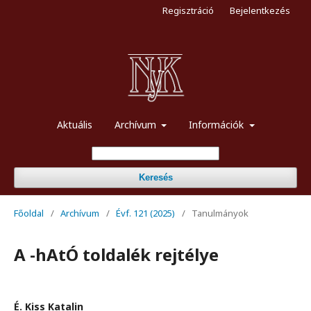
Regisztráció
Bejelentkezés
Aktuális
Archívum
Információk
Keresés
Főoldal
/
Archívum
/
Évf. 121 (2025)
/
Tanulmányok
A -hAtÓ toldalék rejtélye
É. Kiss Katalin