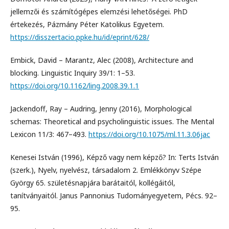
jellemzői és számítógépes elemzési lehetőségei. PhD
értekezés, Pázmány Péter Katolikus Egyetem.
https://disszertacio.ppke.hu/id/eprint/628/
Embick, David – Marantz, Alec (2008), Architecture and
blocking. Linguistic Inquiry 39/1: 1–53.
https://doi.org/10.1162/ling.2008.39.1.1
Jackendoff, Ray – Audring, Jenny (2016), Morphological
schemas: Theoretical and psycholinguistic issues. The Mental
Lexicon 11/3: 467–493.
https://doi.org/10.1075/ml.11.3.06jac
Kenesei István (1996), Képző vagy nem képző? In: Terts István
(szerk.), Nyelv, nyelvész, társadalom 2. Emlékkönyv Szépe
György 65. születésnapjára barátaitól, kollégáitól,
tanítványaitól. Janus Pannonius Tudományegyetem, Pécs. 92–
95.