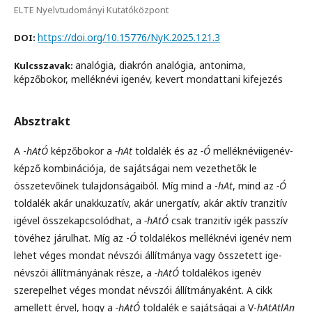
ELTE Nyelvtudományi Kutatóközpont
https://doi.org/10.15776/NyK.2025.121.3
DOI:
analógia, diakrón analógia, antonima,
Kulcsszavak:
képzőbokor, melléknévi igenév, kevert mondattani kifejezés
Absztrakt
A -
hAtÓ
képzőbokor a
-hAt
toldalék és az
-Ó
melléknéviigenév-
képző kombinációja, de sajátságai nem vezethetők le
összetevőinek tulajdonságaiból. Míg mind a -
hAt
, mind az
-Ó
toldalék akár unakkuzatív, akár unergatív, akár aktív tranzitív
igével összekapcsolódhat, a
-hAtÓ
csak tranzitív igék passzív
tövéhez járulhat. Míg az -
Ó
toldalékos melléknévi igenév nem
lehet véges mondat névszói állítmánya vagy összetett ige-
névszói állítmányának része, a
-hAtÓ
toldalékos igenév
szerepelhet véges mondat névszói állítmányaként. A cikk
amellett érvel, hogy a
-hAtÓ
toldalék e sajátságai a V-
hAtAtlAn