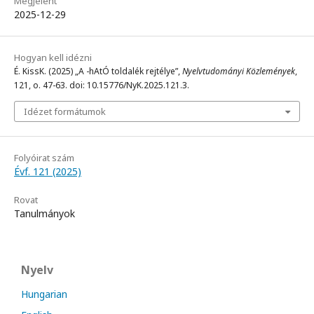
Megjelent
2025-12-29
Hogyan kell idézni
É. KissK. (2025) „A -hAtÓ toldalék rejtélye”,
Nyelvtudományi Közlemények
,
121, o. 47-63. doi: 10.15776/NyK.2025.121.3.
Idézet formátumok
Folyóirat szám
Évf. 121 (2025)
Rovat
Tanulmányok
Nyelv
Hungarian