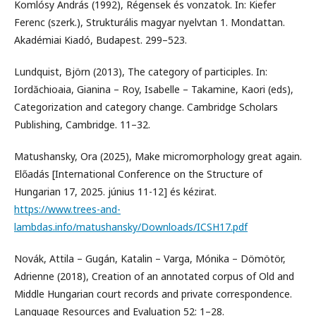
Komlósy András (1992), Régensek és vonzatok. In: Kiefer
Ferenc (szerk.), Strukturális magyar nyelvtan 1. Mondattan.
Akadémiai Kiadó, Budapest. 299–523.
Lundquist, Björn (2013), The category of participles. In:
Iordăchioaia, Gianina – Roy, Isabelle – Takamine, Kaori (eds),
Categorization and category change. Cambridge Scholars
Publishing, Cambridge. 11–32.
Matushansky, Ora (2025), Make micromorphology great again.
Előadás [International Conference on the Structure of
Hungarian 17, 2025. június 11-12] és kézirat.
https://www.trees-and-
lambdas.info/matushansky/Downloads/ICSH17.pdf
Novák, Attila – Gugán, Katalin – Varga, Mónika – Dömötör,
Adrienne (2018), Creation of an annotated corpus of Old and
Middle Hungarian court records and private correspondence.
Language Resources and Evaluation 52: 1–28.