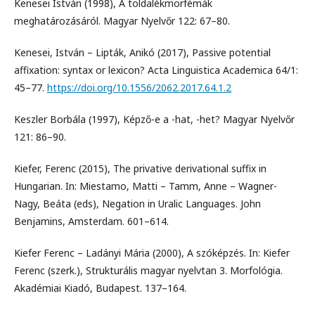
Kenesei István (1998), A toldalékmorfémák
meghatározásáról. Magyar Nyelvőr 122: 67–80.
Kenesei, István – Lipták, Anikó (2017), Passive potential
affixation: syntax or lexicon? Acta Linguistica Academica 64/1:
45–77.
https://doi.org/10.1556/2062.2017.64.1.2
Keszler Borbála (1997), Képző-e a -hat, -het? Magyar Nyelvőr
121: 86–90.
Kiefer, Ferenc (2015), The privative derivational suffix in
Hungarian. In: Miestamo, Matti – Tamm, Anne – Wagner-
Nagy, Beáta (eds), Negation in Uralic Languages. John
Benjamins, Amsterdam. 601–614.
Kiefer Ferenc – Ladányi Mária (2000), A szóképzés. In: Kiefer
Ferenc (szerk.), Strukturális magyar nyelvtan 3. Morfológia.
Akadémiai Kiadó, Budapest. 137–164.