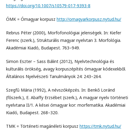
https://doi.org/10.1007/s10579-017-9393-8
ÓMK = Ómagyar korpusz
http://omagyarkorpusz.nytud.hu/
Rebrus Péter (2000), Morfofonológiai jelenségek. In: Kiefer
Ferenc (szerk.), Strukturális magyar nyelvtan 3. Morfológia.
Akadémiai Kiadó, Budapest. 763–949.
Simon Eszter – Sass Bálint (2012), Nyelvtechnológia és
kulturális örökség, avagy korpuszépítés ómagyar kódexekből.
Általános Nyelvészeti Tanulmányok 24: 243–264.
Szegfű Mária (1992), A névszóképzés. In: Benkő Loránd
(főszerk.), E. Abaffy Erzsébet (szerk.), A magyar nyelv történeti
nyelvtana II/1. A kései ómagyar kor: morfematika. Akadémiai
Kiadó, Budapest. 268–320.
TMK = Történeti magánéleti korpusz
https://tmk.nytud.hu/