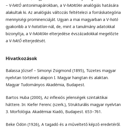
– V
-hAtÓ
antonimapárokban, a V-
hAtAtlAn
analógiás hatására
alakultak ki. Az analógiás változás feltételezi a forráskategória
mennyiségi prominenciáját. Ugyan a mai magyarban a V-
ható
gyakoribb a V-
hatatlan
-nál, de, mint a tanulmány adatokkal
bizonyítja, a V-
hAtAtlAn
elterjedése évszázadokkal megelőzte
a V-
hAtÓ
elterjedését.
Hivatkozások
Balassa József – Simonyi Zsigmond (1895), Tüzetes magyar
nyelvtan történeti alapon I. Magyar hangtan és alaktan.
Magyar Tudományos Akadémia, Budapest.
Bartos Huba (2000), Az inflexiós jelenségek szintaktikai
háttere. In: Kiefer Ferenc (szerk.), Strukturális magyar nyelvtan
3. Morfológia. Akadémiai Kiadó, Budapest. 653–761.
Beke Ödön (1926), A tagadó és a műveltető képző eredetéről.