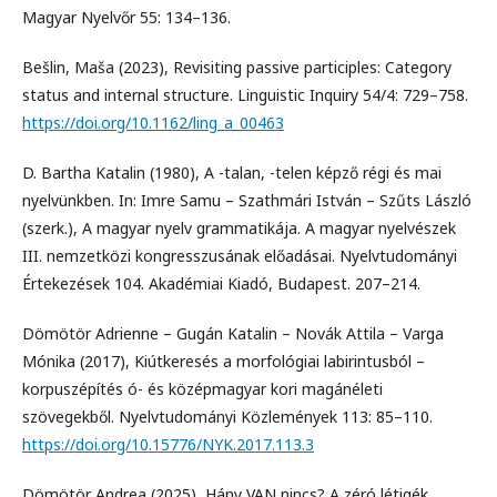
Magyar Nyelvőr 55: 134–136.
Bešlin, Maša (2023), Revisiting passive participles: Category
status and internal structure. Linguistic Inquiry 54/4: 729–758.
https://doi.org/10.1162/ling_a_00463
D. Bartha Katalin (1980), A -talan, -telen képző régi és mai
nyelvünkben. In: Imre Samu – Szathmári István – Szűts László
(szerk.), A magyar nyelv grammatikája. A magyar nyelvészek
III. nemzetközi kongresszusának előadásai. Nyelvtudományi
Értekezések 104. Akadémiai Kiadó, Budapest. 207–214.
Dömötör Adrienne – Gugán Katalin – Novák Attila – Varga
Mónika (2017), Kiútkeresés a morfológiai labirintusból –
korpuszépítés ó- és középmagyar kori magánéleti
szövegekből. Nyelvtudományi Közlemények 113: 85–110.
https://doi.org/10.15776/NYK.2017.113.3
Dömötör Andrea (2025), Hány VAN nincs? A zéró létigék