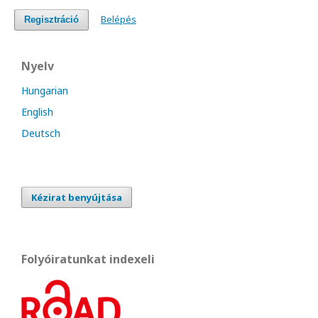
Belépés
Regisztráció
Nyelv
Hungarian
English
Deutsch
Kézirat benyújtása
Folyóiratunkat indexeli