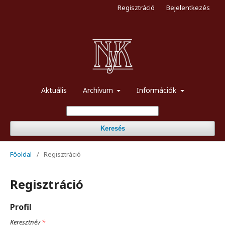
Regisztráció
Bejelentkezés
Aktuális
Archívum
Információk
Keresés
Főoldal
/
Regisztráció
Regisztráció
Profil
Keresztnév
*