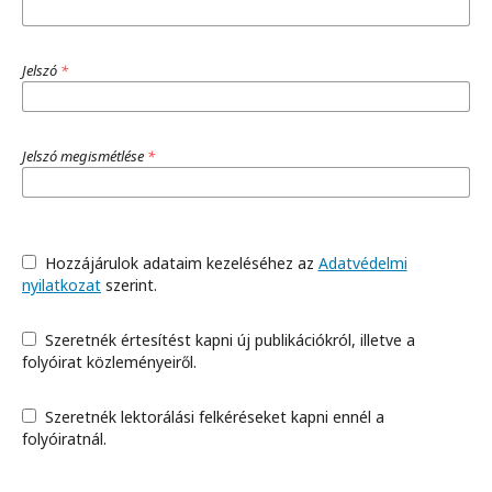
Jelszó
*
Jelszó megismétlése
*
Hozzájárulok adataim kezeléséhez az
Adatvédelmi
nyilatkozat
szerint.
Szeretnék értesítést kapni új publikációkról, illetve a
folyóirat közleményeiről.
Szeretnék lektorálási felkéréseket kapni ennél a
folyóiratnál.