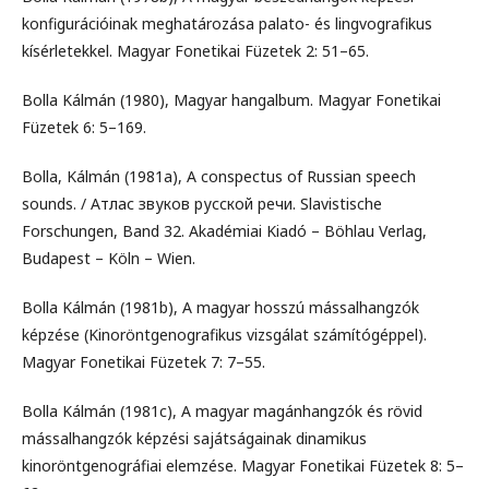
konfigurációinak meghatározása palato- és lingvografikus
kísérletekkel. Magyar Fonetikai Füzetek 2: 51–65.
Bolla Kálmán (1980), Magyar hangalbum. Magyar Fonetikai
Füzetek 6: 5–169.
Bolla, Kálmán (1981a), A conspectus of Russian speech
sounds. / Атлас звуков русской речи. Slavistische
Forschungen, Band 32. Akadémiai Kiadó – Böhlau Verlag,
Budapest – Köln – Wien.
Bolla Kálmán (1981b), A magyar hosszú mássalhangzók
képzése (Kinoröntgenografikus vizsgálat számítógéppel).
Magyar Fonetikai Füzetek 7: 7–55.
Bolla Kálmán (1981c), A magyar magánhangzók és rövid
mássalhangzók képzési sajátságainak dinamikus
kinoröntgenográfiai elemzése. Magyar Fonetikai Füzetek 8: 5–