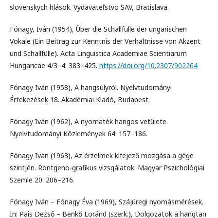
slovenskych hlások. Vydavateľstvo SAV, Bratislava.
Fónagy, Iván (1954), Über die Schallfülle der ungarischen
Vokale (Ein Beitrag zur Kenntnis der Verhältnisse von Akzent
und Schallfülle). Acta Linguistica Academiae Scientiarum
Hungaricae 4/3–4: 383–425.
https://doi.org/10.2307/902264
Fónagy Iván (1958), A hangsúlyról. Nyelvtudományi
Értekezések 18. Akadémiai Kiadó, Budapest.
Fónagy Iván (1962), A nyomaték hangos vetülete.
Nyelvtudományi Közlemények 64: 157–186.
Fónagy Iván (1963), Az érzelmek kifejező mozgása a gége
szintjén. Röntgeno-grafikus vizsgálatok. Magyar Pszichológiai
Szemle 20: 206–216.
Fónagy Iván – Fónagy Éva (1969), Szájüregi nyomásmérések.
In: Pais Dezső – Benkő Loránd (szerk.), Dolgozatok a hangtan