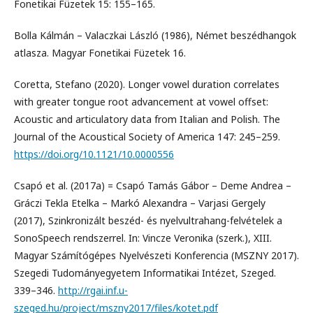
Fonetikai Füzetek 15: 155–165.
Bolla Kálmán – Valaczkai László (1986), Német beszédhangok
atlasza. Magyar Fonetikai Füzetek 16.
Coretta, Stefano (2020). Longer vowel duration correlates
with greater tongue root advancement at vowel offset:
Acoustic and articulatory data from Italian and Polish. The
Journal of the Acoustical Society of America 147: 245–259.
https://doi.org/10.1121/10.0000556
Csapó et al. (2017a) = Csapó Tamás Gábor – Deme Andrea –
Gráczi Tekla Etelka – Markó Alexandra – Varjasi Gergely
(2017), Szinkronizált beszéd- és nyelvultrahang-felvételek a
SonoSpeech rendszerrel. In: Vincze Veronika (szerk.), XIII.
Magyar Számítógépes Nyelvészeti Konferencia (MSZNY 2017).
Szegedi Tudományegyetem Informatikai Intézet, Szeged.
339–346.
http://rgai.inf.u-
szeged.hu/project/mszny2017/files/kotet.pdf