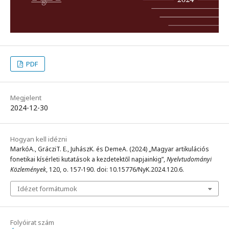
PDF
Megjelent
2024-12-30
Hogyan kell idézni
MarkóA., GrácziT. E., JuhászK. és DemeA. (2024) „Magyar artikulációs
fonetikai kísérleti kutatások a kezdetektől napjainkig”,
Nyelvtudományi
Közlemények
, 120, o. 157-190. doi: 10.15776/NyK.2024.120.6.
Idézet formátumok
Folyóirat szám