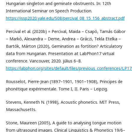
Hungarian singleton and geminate obstruents. In: 12th
International Seminar on Speech Production.
https://issp2020.yale.edu/S08/percival_08_15_156_abstract.pdf
Percival et al. (2020b) = Percival, Maida – Csapó, Tamás Gábor
– Markó, Alexandra – Deme, Andrea – Gráczi, Tekla Etelka –
Bartók, Márton (2020), Gemination as fortition? Articulatory
data from Hungarian. Presentation at LabPhon17 virtual
conference. Vancouver, 2020. július 6–8.
https://labphon.org/sites/default/files/previous_conferences/LP
Rousselot, Pierre-Jean (1897–1901, 1901–1908), Principes de
phonétique expérimentale. Tome I, II. Paris – Leipzig.
Stevens, Kenneth N. (1998), Acoustic phonetics. MIT Press,
Massachusetts.
Stone, Maureen (2005), A guide to analysing tongue motion
from ultrasound images. Clinical Linguistics & Phonetics 19/6–