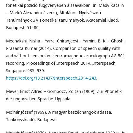
fonetikai pozíció függvényében álszavakban. In: Mády Katalin
– Markó Alexandra (szerk.), Általános Nyelvészeti
Tanulmányok 34. Fonetikai tanulmányok. Akadémiai Kiadó,
Budapest. 51–80.
Meenakshi, Nisha – Yarra, Chiranjeevi – Yamini, B. K. – Ghosh,
Prasanta Kumar (2014), Comparison of speech quality with
and without sensors in electromagnetic articulograph AG 501
recording. Proceedings of Interspeech 2014. Interspeech,
Singapore. 935–939.
https://doi.org/10.21437/Interspeech.2014-243
.
Meyer, Ernst Alfred – Gombocz, Zoltán (1909), Zur Phonetik
der ungarischen Sprache. Uppsala.
Molnár József (1969), A magyar beszédhangok atlasza.
Tankönyvkiadó, Budapest.
Molnár József (1978), A magyar fonetika története 1920-ig. In: