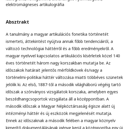
elektromágneses artikulográfia
Absztrakt
A tanulmány a magyar artikulációs fonetika történetét
ismerteti, áttekintést nyújtva annak főbb tendenciáiról, a
változó technológiai háttérről és a főbb eredményekről. A
magyar nyelvvel kapcsolatos artikulációs kísérletek közel 140
éves történetét három nagy korszakban mutatja be. Az
időszakok határait jelentős mérföldkövek és/vagy a
történelmi-politikai háttér változása miatti többéves szünetek
jelölik ki. Az első, 1887-től a második világháború végéig tartó
időszak a szórványos vizsgálatok korszaka, amelyben egyes
beszédhangcsoportok vizsgálata áll a középpontban. A
második időszak a Magyar Népköztársaság égisze alatt új
intézményi háttér és új eszközök megjelenését mutatja.
Ennek az időszaknak a második felében a magyar köznyelv
kimerítő dokumentálásának igénye kerül a középpontba egy új