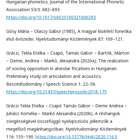
Hungarian phonetics. Journal of the International Phonetic
Association 53/3: 682–693.
https://doi.org/10.1017/s0025100321000293
Gósy Mária – Olaszy Gábor (1985), A magyar kísérleti fonetika
első évtizedei. Nyelvtudományi Közlemények 87: 109–121.
Gráczi, Tekla Etelka – Csapó, Tamás Gábor – Bartók, Márton
– Deme, Andrea – Markó, Alexandra (2020a), The realization
of voicing opposition in alveolar fricatives in Hungarian:
Preliminary study on articulation and acoustics.
Beszédtudomány / Speech Science 1: 22–56.
https://doi.org/10.21437/speechprosody.2018-175
Gráczi Tekla Etelka – Csapó Tamás Gábor – Deme Andrea –
Juhász Kornélia – Markó Alexandra (2020b), A réshangok
zöngésségével összefüggő nyelvpozíciós jellemzők a
megelőző magánhangzóban. Nyelvtudományi Közlemények
116: 155–190.
https://doi.org/10.15776/NyK/2020.116.5