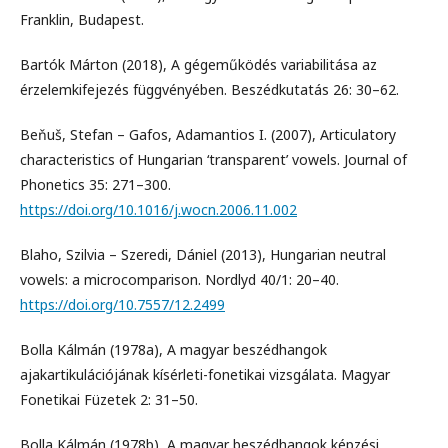
Franklin, Budapest.
Bartók Márton (2018), A gégeműködés variabilitása az
érzelemkifejezés függvényében. Beszédkutatás 26: 30–62.
Beňuš, Stefan – Gafos, Adamantios I. (2007), Articulatory
characteristics of Hungarian ‘transparent’ vowels. Journal of
Phonetics 35: 271–300.
https://doi.org/10.1016/j.wocn.2006.11.002
Blaho, Szilvia – Szeredi, Dániel (2013), Hungarian neutral
vowels: a microcomparison. Nordlyd 40/1: 20–40.
https://doi.org/10.7557/12.2499
Bolla Kálmán (1978a), A magyar beszédhangok
ajakartikulációjának kísérleti-fonetikai vizsgálata. Magyar
Fonetikai Füzetek 2: 31–50.
Bolla Kálmán (1978b), A magyar beszédhangok képzési