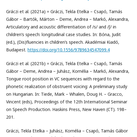
Gráczi et al. (2021a) = Gráczi, Tekla Etelka – Csapó, Tamás
Gábor – Bartók, Márton – Deme, Andrea – Markó, Alexandra,
Articulatory and acoustic differentiation of /s/ and /ʃ/ in
children’s speech: longitudinal case studies. In: Bóna, Judit
(ed.), (Dis)fluencies in children’s speech. Akadémiai Kiadó,
Budapest.
https://doi.org/10.1556/9789634547099.4
Gráczi et al. (2021b) = Gráczi, Tekla Etelka – Csapó, Tamás
Gábor – Deme, Andrea – Juhász, Kornélia – Markó, Alexandra,
Tongue root position in VC sequences with regard to the
phonetic realization of obstruent voicing: A preliminary study
on Hungarian. In: Tiede, Mark – Whalen, Doug H. – Gracco,
Vincent (eds), Proceedings of the 12th International Seminar
on Speech Production. Haskins Press, New Haven (CT). 198–
201.
Gráczi, Tekla Etelka – Juhász, Kornélia – Csapó, Tamás Gábor