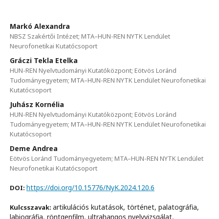
Markó Alexandra
NBSZ Szakértői Intézet; MTA–HUN-REN NYTK Lendület
Neurofonetikai Kutatócsoport
Gráczi Tekla Etelka
HUN-REN Nyelvtudományi Kutatóközpont; Eötvös Loránd
Tudományegyetem; MTA–HUN-REN NYTK Lendület Neurofonetikai
Kutatócsoport
Juhász Kornélia
HUN-REN Nyelvtudományi Kutatóközpont; Eötvös Loránd
Tudományegyetem; MTA–HUN-REN NYTK Lendület Neurofonetikai
Kutatócsoport
Deme Andrea
Eötvös Loránd Tudományegyetem; MTA–HUN-REN NYTK Lendület
Neurofonetikai Kutatócsoport
https://doi.org/10.15776/NyK.2024.120.6
DOI:
artikulációs kutatások, történet, palatográfia,
Kulcsszavak:
labiográfia, röntgenfilm, ultrahangos nyelvvizsgálat,