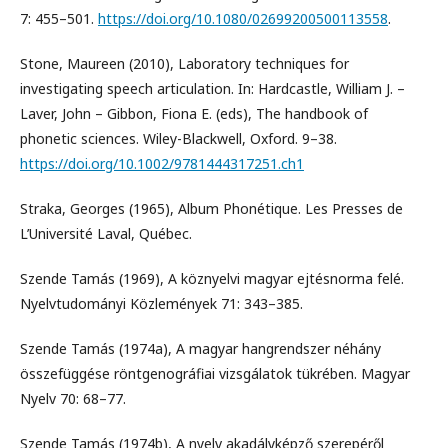
7: 455–501.
https://doi.org/10.1080/02699200500113558
.
Stone, Maureen (2010), Laboratory techniques for
investigating speech articulation. In: Hardcastle, William J. –
Laver, John – Gibbon, Fiona E. (eds), The handbook of
phonetic sciences. Wiley-Blackwell, Oxford. 9–38.
https://doi.org/10.1002/9781444317251.ch1
Straka, Georges (1965), Album Phonétique. Les Presses de
L’Université Laval, Québec.
Szende Tamás (1969), A köznyelvi magyar ejtésnorma felé.
Nyelvtudományi Közlemények 71: 343–385.
Szende Tamás (1974a), A magyar hangrendszer néhány
összefüggése röntgenográfiai vizsgálatok tükrében. Magyar
Nyelv 70: 68–77.
Szende Tamás (1974b), A nyelv akadályképző szerepéről