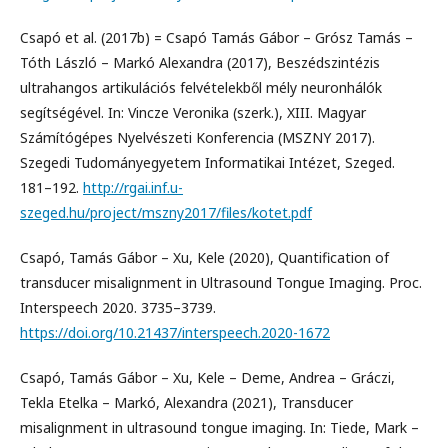
Csapó et al. (2017b) = Csapó Tamás Gábor – Grósz Tamás –
Tóth László – Markó Alexandra (2017), Beszédszintézis
ultrahangos artikulációs felvételekből mély neuronhálók
segítségével. In: Vincze Veronika (szerk.), XIII. Magyar
Számítógépes Nyelvészeti Konferencia (MSZNY 2017).
Szegedi Tudományegyetem Informatikai Intézet, Szeged.
181–192.
http://rgai.inf.u-
szeged.hu/project/mszny2017/files/kotet.pdf
Csapó, Tamás Gábor – Xu, Kele (2020), Quantification of
transducer misalignment in Ultrasound Tongue Imaging. Proc.
Interspeech 2020. 3735–3739.
https://doi.org/10.21437/interspeech.2020-1672
Csapó, Tamás Gábor – Xu, Kele – Deme, Andrea – Gráczi,
Tekla Etelka – Markó, Alexandra (2021), Transducer
misalignment in ultrasound tongue imaging. In: Tiede, Mark –