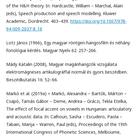
of the H&H theory. In: Hardcastle, William – Marchal, Alain
(eds), Speech production and speech modelling. Kluwer
Academic, Dordrecht. 403–439.
https://doi.org/10.1007/978-
94-009-2037-8_16
Lotz János (1966), Egy magyar röntgen-hangosfilm és néhány
fonológiai kérdés. Magyar Nyelv 62: 257–266.
Mády Katalin (2008), Magyar magánhangzók vizsgálata
elektromágneses artikulográffal normál és gyors beszédben.
Beszédkutatás 16: 52–66.
Markó et al. (2019a) = Markó, Alexandra – Bartók, Márton –
Csapó, Tamás Gábor – Deme, Andrea – Gráczi, Tekla Etelka,
The effect of focal accent on vowels in Hungarian: articulatory
and acoustic data. In: Calhoun, Sasha – Escudero, Paola –
Tabain, Marija – Warren, Paul (eds), Proceedings of the 19th
International Congress of Phonetic Sciences, Melbourne,