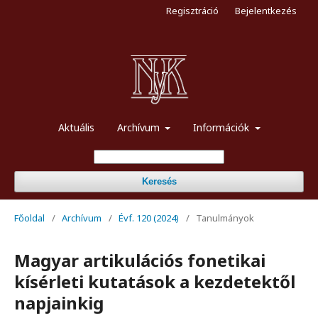
Regisztráció
Bejelentkezés
Aktuális
Archívum
Információk
Keresés
Főoldal
/
Archívum
/
Évf. 120 (2024)
/
Tanulmányok
Magyar artikulációs fonetikai
kísérleti kutatások a kezdetektől
napjainkig