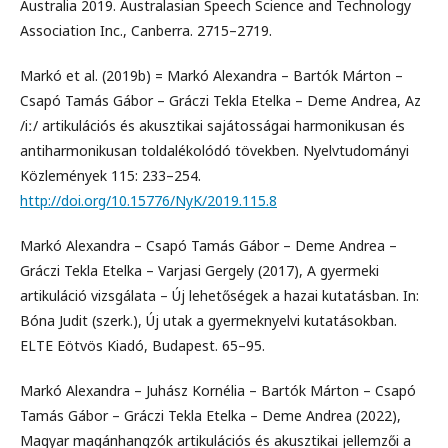
Australia 2019. Australasian Speech Science and Technology
Association Inc., Canberra. 2715–2719.
Markó et al. (2019b) = Markó Alexandra – Bartók Márton –
Csapó Tamás Gábor – Gráczi Tekla Etelka – Deme Andrea, Az
/iː/ artikulációs és akusztikai sajátosságai harmonikusan és
antiharmonikusan toldalékolódó tövekben. Nyelvtudományi
Közlemények 115: 233–254.
http://doi.org/10.15776/NyK/2019.115.8
Markó Alexandra – Csapó Tamás Gábor – Deme Andrea –
Gráczi Tekla Etelka – Varjasi Gergely (2017), A gyermeki
artikuláció vizsgálata – Új lehetőségek a hazai kutatásban. In:
Bóna Judit (szerk.), Új utak a gyermeknyelvi kutatásokban.
ELTE Eötvös Kiadó, Budapest. 65–95.
Markó Alexandra – Juhász Kornélia – Bartók Márton – Csapó
Tamás Gábor – Gráczi Tekla Etelka – Deme Andrea (2022),
Magyar magánhangzók artikulációs és akusztikai jellemzői a