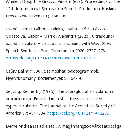
Whalen, Doug H. – Gracco, Vincent (eds), Proceedings of the
12th International Seminar on Speech Production. Haskins
Press, New Haven (CT). 166–169.
Csapó, Tamás Gábor – Zainkó, Csaba – Tóth, László –
Gosztolya, Gábor – Markó, Alexandra (2020), Ultrasound-
based articulatory-to-acoustic mapping with WaveGlow
Speech Synthesis. Proc. Interspeech 2020. 2727–2731.
https://doi.org/10.21437/interspeech.2020-1031
Csűry Bálint (1936), Szamosháti palatogrammok.
Nyelvtudományi Közlemények 50: 64–70.
de Jong, Kenneth J. (1995), The supraglottal articulation of
prominence in English: Linguistic stress as localized
hyperarticulation. The Journal of the Acoustical Society of
America 97: 491–504.
https://doi.org/10.1121/1.412275
Deme Andrea (sajtó alatt), A magánhangzók változatossága