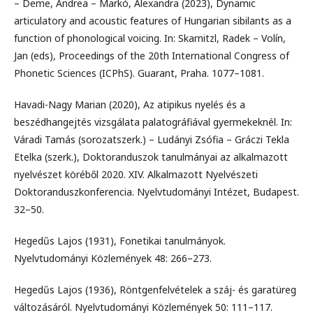
– Deme, Andrea – Markó, Alexandra (2023), Dynamic
articulatory and acoustic features of Hungarian sibilants as a
function of phonological voicing. In: Skarnitzl, Radek – Volín,
Jan (eds), Proceedings of the 20th International Congress of
Phonetic Sciences (ICPhS). Guarant, Praha. 1077–1081.
Havadi-Nagy Marian (2020), Az atipikus nyelés és a
beszédhangejtés vizsgálata palatográfiával gyermekeknél. In:
Váradi Tamás (sorozatszerk.) – Ludányi Zsófia – Gráczi Tekla
Etelka (szerk.), Doktoranduszok tanulmányai az alkalmazott
nyelvészet köréből 2020. XIV. Alkalmazott Nyelvészeti
Doktoranduszkonferencia. Nyelvtudományi Intézet, Budapest.
32–50.
Hegedűs Lajos (1931), Fonetikai tanulmányok.
Nyelvtudományi Közlemények 48: 266–273.
Hegedűs Lajos (1936), Röntgenfelvételek a száj- és garatüreg
változásáról. Nyelvtudományi Közlemények 50: 111–117.