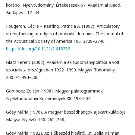
köréből. Nyelvtudományi Értekezések 67. Akadémiai Kiadó,
Budapest. 17–44.
Fougeron, Cécile – Keating, Patricia A. (1997), Articulatory
strengthening at edges of prosodic domains. The Journal of
the Acoustical Society of America 106: 3728–3740.
https://doi.org/10.1121/1.418332
Glatz Ferenc (2002), Akadémia és tudománypolitika a volt
szocialista országokban 1922–1999. Magyar Tudomány
2002/4: 494–506.
Gombocz Zoltán (1908), Magyar palatogrammok.
Nyelvtudományi Közlemények 38: 193–204.
Gósy Mária (1976), A magyar beszédhangok ajakartikulációja.
Magyar Nyelvőr 100: 262–268.
Gósy Mária (1982), Az élőbeszéd hibáiról. In: Bolla Kálmán