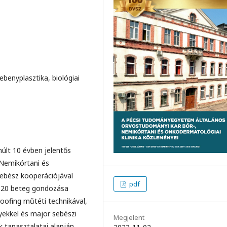
lebenyplasztika, biológiai
múlt 10 évben jelentős
 Nemikórtani és
sebész kooperációjával
pdf
-120 beteg gondozása
roofing műtéti technikával,
yekkel és major sebészi
Megjelent
k tapasztalatai alapján