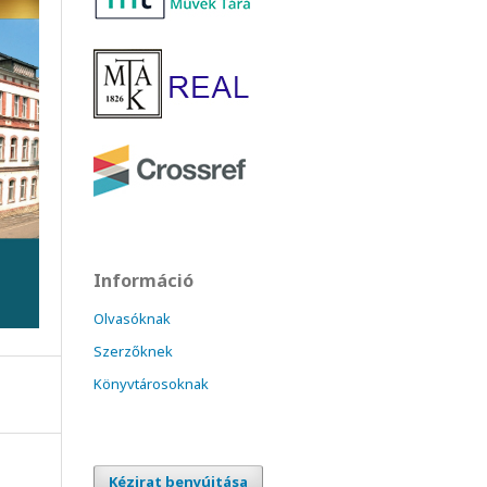
Információ
Olvasóknak
Szerzőknek
Könyvtárosoknak
Kézirat benyújtása