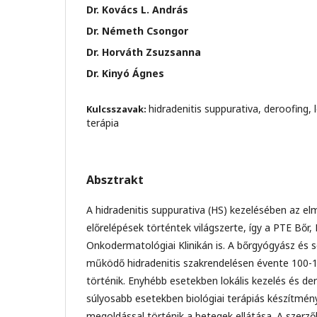
Dr. Kovács L. András
Dr. Németh Csongor
Dr. Horváth Zsuzsanna
Dr. Kinyó Ágnes
hidradenitis suppurativa, deroofing, 
Kulcsszavak:
terápia
Absztrakt
A hidradenitis suppurativa (HS) kezelésében az el
előrelépések történtek világszerte, így a PTE Bőr,
Onkodermatológiai Klinikán is. A bőrgyógyász és 
működő hidradenitis szakrendelésen évente 100
történik. Enyhébb esetekben lokális kezelés és de
súlyosabb esetekben biológiai terápiás készítmén
megoldással történik a betegek ellátása. A szerző