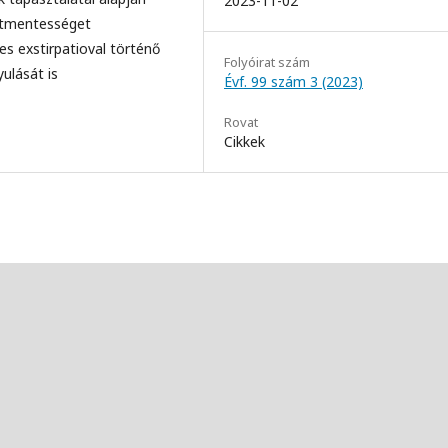
2023-11-02
etmentességet
s exstirpatioval történő
Folyóirat szám
ulását is
Évf. 99 szám 3 (2023)
Rovat
Cikkek