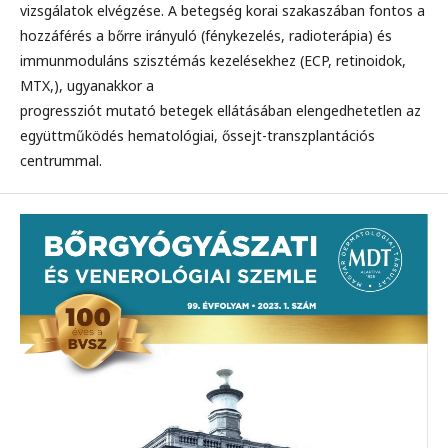
vizsgálatok elvégzése. A betegség korai szakaszában fontos a
hozzáférés a bőrre irányuló (fénykezelés, radioterápia) és
immunmoduláns szisztémás kezelésekhez (ECP, retinoidok,
MTX,), ugyanakkor a
progressziót mutató betegek ellátásában elengedhetetlen az
együttműködés hematológiai, őssejt-transzplantációs
centrummal.