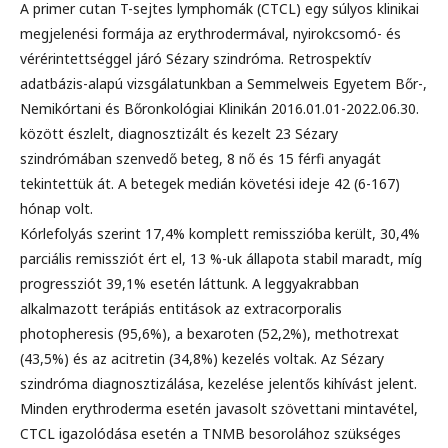
A primer cutan T-sejtes lymphomák (CTCL) egy súlyos klinikai
megjelenési formája az erythrodermával, nyirokcsomó- és
vérérintettséggel járó Sézary szindróma. Retrospektív
adatbázis-alapú vizsgálatunkban a Semmelweis Egyetem Bőr-,
Nemikórtani és Bőronkológiai Klinikán 2016.01.01-2022.06.30.
között észlelt, diagnosztizált és kezelt 23 Sézary
szindrómában szenvedő beteg, 8 nő és 15 férfi anyagát
tekintettük át. A betegek medián követési ideje 42 (6-167)
hónap volt.
Kórlefolyás szerint 17,4% komplett remisszióba került, 30,4%
parciális remissziót ért el, 13 %-uk állapota stabil maradt, míg
progressziót 39,1% esetén láttunk. A leggyakrabban
alkalmazott terápiás entitások az extracorporalis
photopheresis (95,6%), a bexaroten (52,2%), methotrexat
(43,5%) és az acitretin (34,8%) kezelés voltak. Az Sézary
szindróma diagnosztizálása, kezelése jelentős kihívást jelent.
Minden erythroderma esetén javasolt szövettani mintavétel,
CTCL igazolódása esetén a TNMB besorolához szükséges