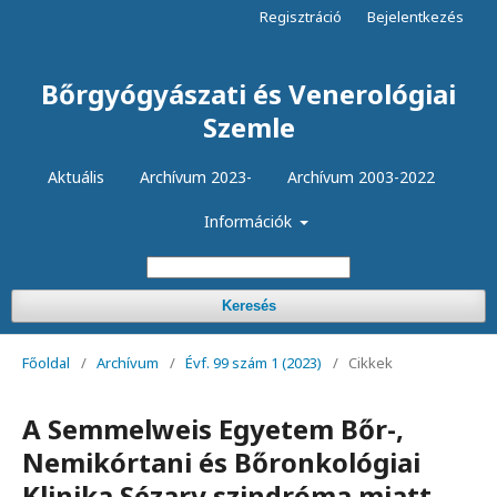
Regisztráció
Bejelentkezés
Bőrgyógyászati és Venerológiai
Szemle
Aktuális
Archívum 2023-
Archívum 2003-2022
Információk
Keresés
Főoldal
/
Archívum
/
Évf. 99 szám 1 (2023)
/
Cikkek
A Semmelweis Egyetem Bőr-,
Nemikórtani és Bőronkológiai
Klinika Sézary szindróma miatt