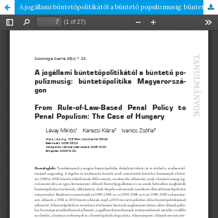
A jogállami büntetőpolitikától a büntető populizmusig: büntetőpolitika Magyarországon