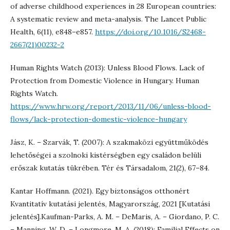
of adverse childhood experiences in 28 European countries:
A systematic review and meta-analysis. The Lancet Public
Health, 6(11), e848–e857.
https://doi.org/10.1016/S2468-
2667(21)00232-2
Human Rights Watch (2013): Unless Blood Flows. Lack of
Protection from Domestic Violence in Hungary. Human
Rights Watch.
https://www.hrw.org/report/2013/11/06/unless-blood-
flows/lack-protection-domestic-violence-hungary
Jász, K. – Szarvák, T. (2007): A szakmaközi együttműködés
lehetőségei a szolnoki kistérségben egy családon belüli
erőszak kutatás tükrében. Tér és Társadalom, 21(2), 67–84.
Kantar Hoffmann. (2021). Egy biztonságos otthonért
Kvantitatív kutatási jelentés, Magyarország, 2021 [Kutatási
jelentés].Kaufman-Parks, A. M. – DeMaris, A. – Giordano, P. C.
– Manning, W. D. – Longmore, M. A. (2018): Familial Effects on