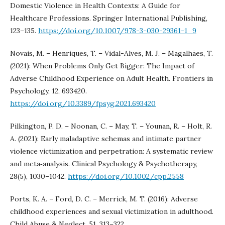
Domestic Violence in Health Contexts: A Guide for
Healthcare Professions. Springer International Publishing,
123–135.
https://doi.org/10.1007/978-3-030-29361-1_9
Novais, M. – Henriques, T. – Vidal-Alves, M. J. – Magalhães, T.
(2021): When Problems Only Get Bigger: The Impact of
Adverse Childhood Experience on Adult Health. Frontiers in
Psychology, 12, 693420.
https://doi.org/10.3389/fpsyg.2021.693420
Pilkington, P. D. – Noonan, C. – May, T. – Younan, R. – Holt, R.
A. (2021): Early maladaptive schemas and intimate partner
violence victimization and perpetration: A systematic review
and meta‐analysis. Clinical Psychology & Psychotherapy,
28(5), 1030–1042.
https://doi.org/10.1002/cpp.2558
Ports, K. A. – Ford, D. C. – Merrick, M. T. (2016): Adverse
childhood experiences and sexual victimization in adulthood.
Child Abuse & Neglect, 51, 313–322.