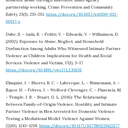
partnership working. Crime Prevention and Community
Safety, 23(3), 233–251.
https://doi.org/10.1057/s41300-021-
00117-x
Dube, S. – Anda, R. – Felitti, V. – Edwards, V. – Williamson, D.
(2002): Exposure to Abuse, Neglect, and Household
Dysfunction Among Adults Who Witnessed Intimate Partner
Violence as Children: Implications for Health and Social
Services. Violence and Victims, 17(1), 3–17.
https://doi.org/10.1891/vivi.17.1.3.33635
Elmquist, J. – Shorey, R. C. – Labrecque, L. – Ninnemann, A. –
Zapor, H. – Febres, J. – Wolford-Clevenger, C. – Plasencia, M.
– Temple, J. R. – Stuart, G. L. (2016): The Relationship
Between Family-of-Origin Violence, Hostility, and Intimate
Partner Violence in Men Arrested for Domestic Violence:
Testing a Mediational Model. Violence Against Women,
22(10), 1243–1258.
https://doi.org/10.1177/1077801215621177