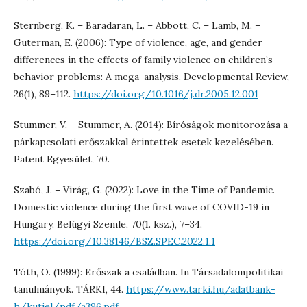
Sternberg, K. – Baradaran, L. – Abbott, C. – Lamb, M. –
Guterman, E. (2006): Type of violence, age, and gender
differences in the effects of family violence on children’s
behavior problems: A mega-analysis. Developmental Review,
26(1), 89–112.
https://doi.org/10.1016/j.dr.2005.12.001
Stummer, V. – Stummer, A. (2014): Bíróságok monitorozása a
párkapcsolati erőszakkal érintettek esetek kezelésében.
Patent Egyesület, 70.
Szabó, J. – Virág, G. (2022): Love in the Time of Pandemic.
Domestic violence during the first wave of COVID-19 in
Hungary. Belügyi Szemle, 70(1. ksz.), 7–34.
https://doi.org/10.38146/BSZ.SPEC.2022.1.1
Tóth, O. (1999): Erőszak a családban. In Társadalompolitikai
tanulmányok. TÁRKI, 44.
https://www.tarki.hu/adatbank-
h/kutjel/pdf/a396.pdf