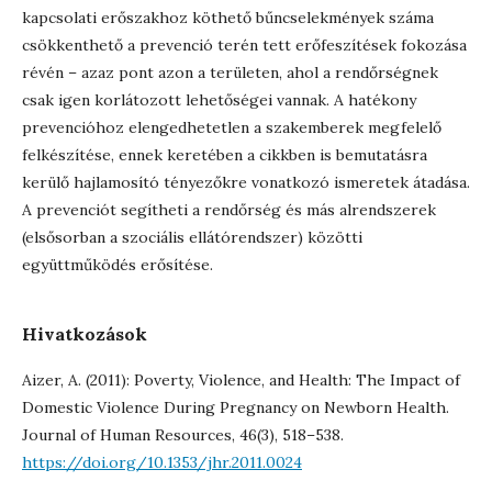
kapcsolati erőszakhoz köthető bűncselekmények száma
csökkenthető a prevenció terén tett erőfeszítések fokozása
révén – azaz pont azon a területen, ahol a rendőrségnek
csak igen korlátozott lehetőségei vannak. A hatékony
prevencióhoz elengedhetetlen a szakemberek megfelelő
felkészítése, ennek keretében a cikkben is bemutatásra
kerülő hajlamosító tényezőkre vonatkozó ismeretek átadása.
A prevenciót segítheti a rendőrség és más alrendszerek
(elsősorban a szociális ellátórendszer) közötti
együttműködés erősítése.
Hivatkozások
Aizer, A. (2011): Poverty, Violence, and Health: The Impact of
Domestic Violence During Pregnancy on Newborn Health.
Journal of Human Resources, 46(3), 518–538.
https://doi.org/10.1353/jhr.2011.0024