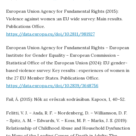
European Union Agency for Fundamental Rights (2015):
Violence against women :an EU wide survey: Main results.
Publications Office.
https://data.europa.eu/doi/10.2811/981927
European Union Agency for Fundamental Rights – European
Institute for Gender Equality – European Commission –
Statistical Office of the European Union (2024): EU gender-
based violence survey: Key results : experiences of women in
the 27 EU Member States. Publications Office.
https://data.europa.eu/doi/10.2839/3648756
Fail, Á. (2015): Nők az erőszak sodrásában. Kapocs, 1, 40–52.
Felitti, V. J. – Anda, R. F. – Nordenberg, D. – Williamson, D. F.
– Spitz, A. M. – Edwards, V. – Koss, M. P. – Marks, J. S. (2019):
Relationship of Childhood Abuse and Household Dysfunction
to Many of the Leading Causes of Death in Adults: The