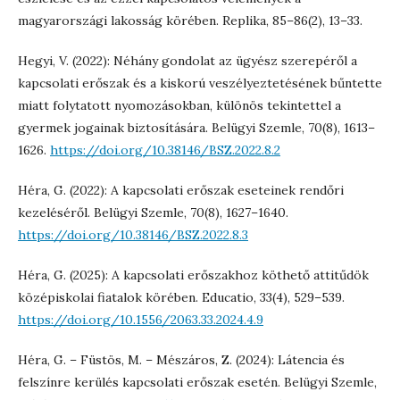
magyarországi lakosság körében. Replika, 85–86(2), 13–33.
Hegyi, V. (2022): Néhány gondolat az ügyész szerepéről a
kapcsolati erőszak és a kiskorú veszélyeztetésének bűntette
miatt folytatott nyomozásokban, különös tekintettel a
gyermek jogainak biztosítására. Belügyi Szemle, 70(8), 1613–
1626.
https://doi.org/10.38146/BSZ.2022.8.2
Héra, G. (2022): A kapcsolati erőszak eseteinek rendőri
kezeléséről. Belügyi Szemle, 70(8), 1627–1640.
https://doi.org/10.38146/BSZ.2022.8.3
Héra, G. (2025): A kapcsolati erőszakhoz köthető attitűdök
középiskolai fiatalok körében. Educatio, 33(4), 529–539.
https://doi.org/10.1556/2063.33.2024.4.9
Héra, G. – Füstös, M. – Mészáros, Z. (2024): Látencia és
felszínre kerülés kapcsolati erőszak esetén. Belügyi Szemle,