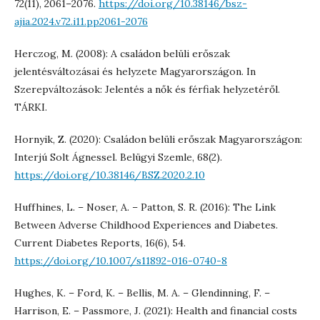
72(11), 2061–2076.
https://doi.org/10.38146/bsz-
ajia.2024.v72.i11.pp2061-2076
Herczog, M. (2008): A családon belüli erőszak
jelentésváltozásai és helyzete Magyarországon. In
Szerepváltozások: Jelentés a nők és férfiak helyzetéről.
TÁRKI.
Hornyik, Z. (2020): Családon belüli erőszak Magyarországon:
Interjú Solt Ágnessel. Belügyi Szemle, 68(2).
https://doi.org/10.38146/BSZ.2020.2.10
Huffhines, L. – Noser, A. – Patton, S. R. (2016): The Link
Between Adverse Childhood Experiences and Diabetes.
Current Diabetes Reports, 16(6), 54.
https://doi.org/10.1007/s11892-016-0740-8
Hughes, K. – Ford, K. – Bellis, M. A. – Glendinning, F. –
Harrison, E. – Passmore, J. (2021): Health and financial costs