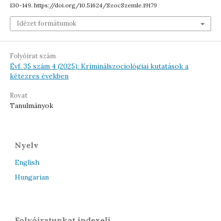
130-149. https://doi.org/10.51624/SzocSzemle.19179
Idézet formátumok
Folyóirat szám
Évf. 35 szám 4 (2025): Kriminálszociológiai kutatások a
kétezres években
Rovat
Tanulmányok
Nyelv
English
Hungarian
Folyóiratunkat indexeli