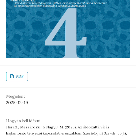
PDF
Megjelent
2025-12-19
Hogyan kell idézni
HéraG., MészárosZ., & NagyB. M. (2025). Az áldozattá válás
hajlamosító tényezői kapcsolati erőszakban.
Szociológiai Szemle
,
35
(4),