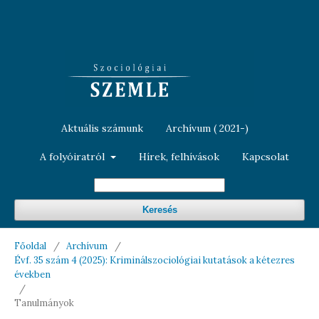
Aktuális számunk
Archívum ( 2021-)
A folyóiratról
Hírek, felhívások
Kapcsolat
Keresés
Főoldal
/
Archívum
/
Évf. 35 szám 4 (2025): Kriminálszociológiai kutatások a kétezres
években
/
Tanulmányok