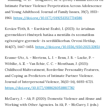
Intimate Partner Violence Perpetration Across Adolescence
and Young Adulthood. Journal of Family Issues, 39(7), 1933–
1961.
https://doi.org/10.1177/0192513X17734586
Kovács-Tóth, B. – Kuritárné Szabó, I. (2023): Az ártalmas
gyermekkori élmények hatása a mentális és szomatikus
egészségre gyermek- és serdülőkorban. Orvosi Hetilap,
164(37), 1447–1455.
https://doi.org/10.1556/650.2023.32851
Krause-Utz, A. – Mertens, L. J. – Renn, J. B. – Lucke, P. –
Wöhlke, A. Z. – Van Schie, C. C. – Mouthaan, J. (2021):
Childhood Maltreatment, Borderline Personality Features,
and Coping as Predictors of Intimate Partner Violence.
Journal of Interpersonal Violence, 36(13–14), 6693–6721.
https://doi.org/10.1177/0886260518817782
McGarry, J. – Ali, P. (2020): Domestic Violence and Abuse and
Working with Other Agencies. In Ali, P. – McGarry, J. (eds.)