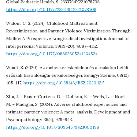
Global Pediatric Health, 9, 2333794X221078708.
https://doi.org/10.1177/2333794X221078708
Widom, C. S. (2024): Childhood Maltreatment,
Revictimization, and Partner Violence Victimization Through
Midlife: A Prospective Longitudinal Investigation. Journal of
Interpersonal Violence, 39(19–20), 4087–4112.
https://doi.org/10.1177/08862605241264524
Windt, S. (2020): Az emberkereskedelem és a családon belüli
erőszak hasonlóságai és különbségei. Belügyi Szemle, 68(12),
105–117.
https://doi.org/10.38146/BSZ.2020.12.5
Zhu, J. – Exner-Cortens, D. – Dobson, K. – Wells, L. – Noel,
M. – Madigan, S. (2024): Adverse childhood experiences and
intimate partner violence: A meta-analysis. Development and
Psychopathology, 36(2), 929–943.
https://doi.org/10.1017/S0954579423000196