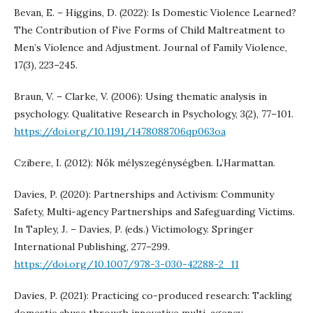
Bevan, E. – Higgins, D. (2022): Is Domestic Violence Learned?
The Contribution of Five Forms of Child Maltreatment to
Men’s Violence and Adjustment. Journal of Family Violence,
17(3), 223–245.
Braun, V. – Clarke, V. (2006): Using thematic analysis in
psychology. Qualitative Research in Psychology, 3(2), 77–101.
https://doi.org/10.1191/1478088706qp063oa
Czibere, I. (2012): Nők mélyszegénységben. L’Harmattan.
Davies, P. (2020): Partnerships and Activism: Community
Safety, Multi-agency Partnerships and Safeguarding Victims.
In Tapley, J. – Davies, P. (eds.) Victimology. Springer
International Publishing, 277–299.
https://doi.org/10.1007/978-3-030-42288-2_11
Davies, P. (2021): Practicing co-produced research: Tackling
domestic abuse through innovative multi-agency