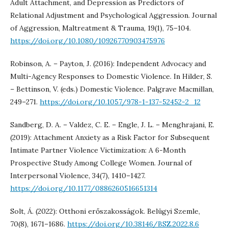
Adult Attachment, and Depression as Predictors of
Relational Adjustment and Psychological Aggression. Journal
of Aggression, Maltreatment & Trauma, 19(1), 75–104.
https://doi.org/10.1080/10926770903475976
Robinson, A. – Payton, J. (2016): Independent Advocacy and
Multi-Agency Responses to Domestic Violence. In Hilder, S.
– Bettinson, V. (eds.) Domestic Violence. Palgrave Macmillan,
249–271.
https://doi.org/10.1057/978-1-137-52452-2_12
Sandberg, D. A. – Valdez, C. E. – Engle, J. L. – Menghrajani, E.
(2019): Attachment Anxiety as a Risk Factor for Subsequent
Intimate Partner Violence Victimization: A 6-Month
Prospective Study Among College Women. Journal of
Interpersonal Violence, 34(7), 1410–1427.
https://doi.org/10.1177/0886260516651314
Solt, Á. (2022): Otthoni erőszakosságok. Belügyi Szemle,
70(8), 1671–1686.
https://doi.org/10.38146/BSZ.2022.8.6