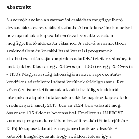
Absztrakt
A szerzők azokra a származási családban megfigyelhető
devianciákra és szociális diszfunkciókra fókuszálnak, amelyek
hozzájárulnak a kapcsolati erőszak vonatkozásában
megfigyelhető áldozattá váláshoz. A releváns nemzetközi
szakirodalom és korábbi hazai kutatási programok
áttekintése után saját empirikus adatfelvételeik eredményeit
mutatják be. Először egy 2015-ös (n = 1007) és egy 2022-es (n
= 1130), Magyarország lakosságára nézve reprezentatív
kérdőíves adatfelvétel adatai kerülnek feldolgozásra. Ezt
követően ismertetik annak a kvalitatív, félig strukturált
interjúkon alapuló kutatásnak a cikk témájához kapcsolódó
eredményeit, amely 2019-ben és 2024-ben valósult meg,
összesen 105 áldozat bevonásával. Emellett az IMPROVE
kutatási program keretében készült szakértői interjúk (n =
15 fő) fő tapasztalatait is megismerhetik az olvasók. A
kutatók hangsúlyozzák, hogy az áldozatok és így a