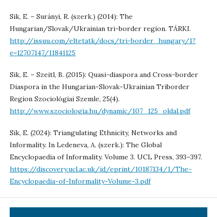
Sik, E. – Surányi, R. (szerk.) (2014): The
Hungarian/Slovak/Ukrainian tri-border region. TÁRKI.
http://issuu.com/eltetatk/docs/tri-border_hungary/1?
e=12707147/11841125
Sik, E. – Szeitl, B. (2015): Quasi-diaspora and Cross-border
Diaspora in the Hungarian-Slovak-Ukrainian Triborder
Region Szociológiai Szemle, 25(4).
http://www.szociologia.hu/dynamic/107_125_oldal.pdf
Sik, E. (2024): Triangulating Ethnicity, Networks and
Informality. In Ledeneva, A. (szerk.): The Global
Encyclopaedia of Informality. Volume 3. UCL Press, 393–397.
https://discovery.ucl.ac.uk/id/eprint/10187134/1/The-
Encyclopaedia-of-Informality-Volume-3.pdf