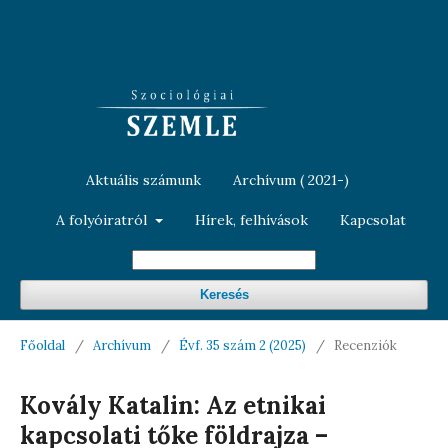
Aktuális számunk
Archívum ( 2021-)
A folyóiratról
Hírek, felhívások
Kapcsolat
Keresés
Főoldal
/
Archívum
/
Évf. 35 szám 2 (2025)
/
Recenziók
Kovály Katalin: Az etnikai
kapcsolati tőke földrajza –