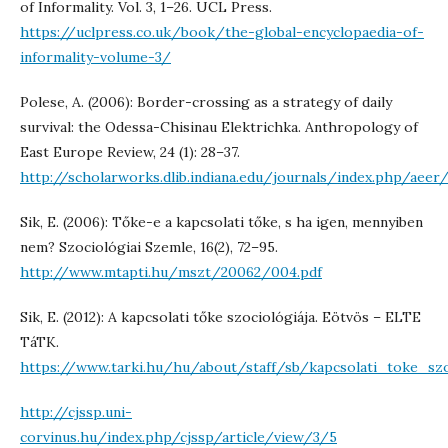
of Informality. Vol. 3, 1–26. UCL Press.
https://uclpress.co.uk/book/the-global-encyclopaedia-of-
informality-volume-3/
Polese, A. (2006): Border-crossing as a strategy of daily
survival: the Odessa-Chisinau Elektrichka. Anthropology of
East Europe Review, 24 (1): 28–37.
http://scholarworks.dlib.indiana.edu/journals/index.php/aeer
Sik, E. (2006): Tőke-e a kapcsolati tőke, s ha igen, mennyiben
nem? Szociológiai Szemle, 16(2), 72–95.
http://www.mtapti.hu/mszt/20062/004.pdf
Sik, E. (2012): A kapcsolati tőke szociológiája. Eötvös – ELTE
TáTK.
https://www.tarki.hu/hu/about/staff/sb/kapcsolati_toke_szoc
http://cjssp.uni-
corvinus.hu/index.php/cjssp/article/view/3/5