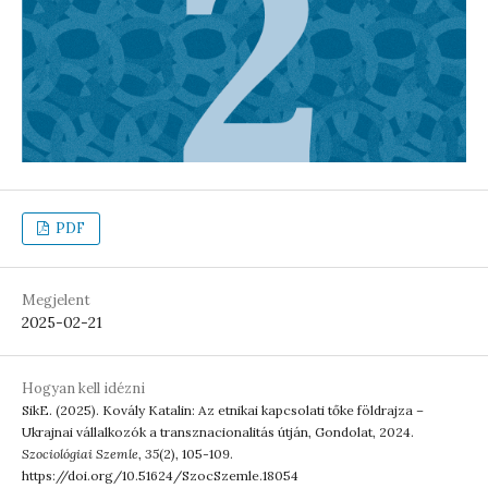
PDF
Megjelent
2025-02-21
Hogyan kell idézni
SikE. (2025). Kovály Katalin: Az etnikai kapcsolati tőke földrajza –
Ukrajnai vállalkozók a transznacionalitás útján, Gondolat, 2024.
Szociológiai Szemle
,
35
(2), 105-109.
https://doi.org/10.51624/SzocSzemle.18054