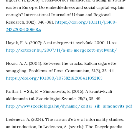
eastern Europe: Do embeddedness and social capital explain
enough? International Journal of Urban and Regional
Research, 30(2), 346–361.
https://doi.org/10.1111/j.1468-
2427.2006.00668.x
Hayek, F. A. (2007): A mi mérgezett nyelvünk. 2000, 11. sz.,
http://ketezer.hu/2007/11/a-mi-mergezett-nyelvunk/
Hozic, A. A. (2004): Between the cracks: Balkan cigarette
smuggling. Problems of Post-Communism, 51(3), 35–44.,
https://doi.org/10.1080/10758216.2004.11052163
Koltai, J. – Sik, E. – Simonovits, B. (2015): A kvanti-kvali
áldilemmán túl. Szociológiai Szemle, 25(2), 35–49.
http://www.szociologia.hu/dynamic/koltai_sik_simonovits.pdf
Ledeneva, A. (2024): The raison d’etre of informality studies:
an introduction, In Ledeneva, A. (szerk.): The Encyclopaedia