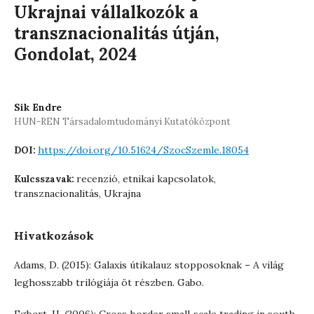
Ukrajnai vállalkozók a
transznacionalitás útján,
Gondolat, 2024
Sik Endre
HUN-REN Társadalomtudományi Kutatóközpont
https://doi.org/10.51624/SzocSzemle.18054
DOI:
recenzió, etnikai kapcsolatok,
Kulcsszavak:
transznacionalitás, Ukrajna
Hivatkozások
Adams, D. (2015): Galaxis útikalauz stopposoknak – A világ
leghosszabb trilógiája öt részben. Gabo.
Egbert, H. (2006): Cross‐border small‐scale trading in south‐