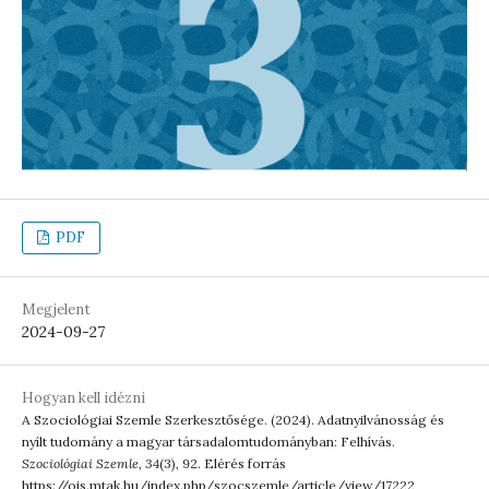
PDF
Megjelent
2024-09-27
Hogyan kell idézni
A Szociológiai Szemle Szerkesztősége. (2024). Adatnyilvánosság és
nyílt tudomány a magyar társadalomtudományban: Felhívás.
Szociológiai Szemle
,
34
(3), 92. Elérés forrás
https://ojs.mtak.hu/index.php/szocszemle/article/view/17222