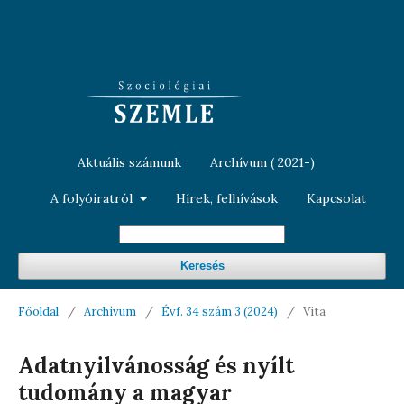
Aktuális számunk
Archívum ( 2021-)
A folyóiratról
Hírek, felhívások
Kapcsolat
Keresés
Főoldal
/
Archívum
/
Évf. 34 szám 3 (2024)
/
Vita
Adatnyilvánosság és nyílt
tudomány a magyar