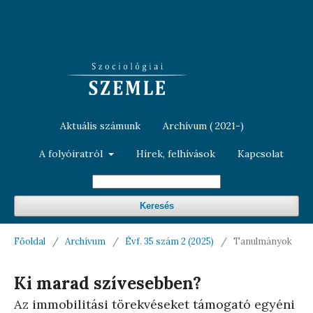
Aktuális számunk
Archívum ( 2021-)
A folyóiratról
Hírek, felhívások
Kapcsolat
Keresés
Főoldal
/
Archívum
/
Évf. 35 szám 2 (2025)
/
Tanulmányok
Ki marad szívesebben?
Az immobilitási törekvéseket támogató egyéni