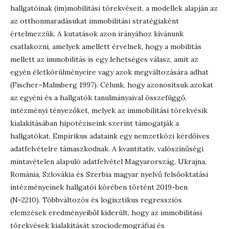
hallgatóinak (im)mobilitási törekvéseit, a modellek alapján az
az otthonmaradásukat immobilitási stratégiaként
értelmezzük. A kutatások azon irányához kívánunk
csatlakozni, amelyek amellett érvelnek, hogy a mobilitás
mellett az immobilitás is egy lehetséges válasz, amit az
egyén életkörülményeire vagy azok megváltozására adhat
(Fischer–Malmberg 1997). Célunk, hogy azonosítsuk azokat
az egyéni és a hallgatók tanulmányaival összefüggő,
intézményi tényezőket, melyek az immobilitási törekvésik
kialakításában hipotéziseink szerint támogatják a
hallgatókat. Empirikus adataink egy nemzetközi kérdőíves
adatfelvételre támaszkodnak. A kvantitatív, valószínűségi
mintavételen alapuló adatfelvétel Magyarország, Ukrajna,
Románia, Szlovákia és Szerbia magyar nyelvű felsőoktatási
intézményeinek hallgatói körében történt 2019-ben
(N=2210). Többváltozós és logisztikus regressziós
elemzések eredményeiből kiderült, hogy az immobilitási
törekvések kialakítását szociodemográfiai és