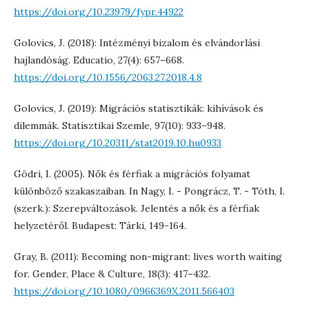
https://doi.org/10.23979/fypr.44922
Golovics, J. (2018): Intézményi bizalom és elvándorlási
hajlandóság. Educatio, 27(4): 657–668.
https://doi.org/10.1556/2063.27.2018.4.8
Golovics, J. (2019): Migrációs statisztikák: kihívások és
dilemmák. Statisztikai Szemle, 97(10): 933–948.
https://doi.org/10.20311/stat2019.10.hu0933
Gödri, I. (2005). Nők és férfiak a migrációs folyamat
különböző szakaszaiban. In Nagy, I. - Pongrácz, T. - Tóth, I.
(szerk.): Szerepváltozások. Jelentés a nők és a férfiak
helyzetéről. Budapest: Tárki, 149-164.
Gray, B. (2011): Becoming non-migrant: lives worth waiting
for. Gender, Place & Culture, 18(3): 417–432.
https://doi.org/10.1080/0966369X.2011.566403