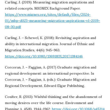
Carling, J. (2019): Measuring migration aspirations and
related concepts. MIGNEX Background Paper.
https://www.mignex.org/sites/default/files/2024-
01/mbp-d023-measuring-migration-aspirations-v1-2019-
08-30.pdf
Carling, J. – Schewel, K. (2018): Revisiting aspiration and
ability in international migration. Journal of Ethnic and
Migration Studies, 44(6): 945–963.
https://doi.org/10.1080/1369183X.2017.1384146
Corcoran, J. – Faggian, A. (2017) Graduate migration and
regional development: an international perspective. In
Corcoran, J. – Faggian, A. (eds.): Graduate Migration and
Regional Development. Edward Elgar Publishing.
Coulter, R. (2013): Wishful thinking and the abandonment of
moving desires over the life course. Environment and
Planning A, 45(8), 1944–1962.
https://doi.org/10.1068/a45314