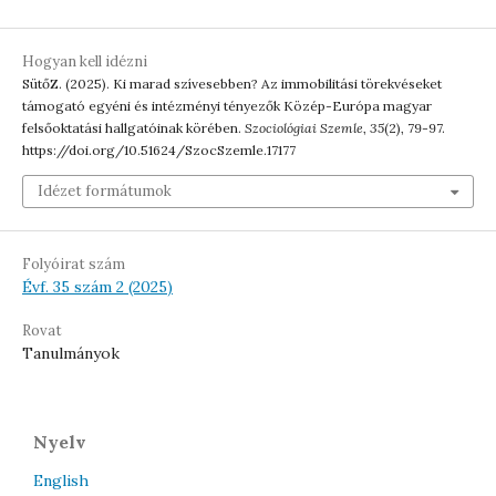
Hogyan kell idézni
SütőZ. (2025). Ki marad szívesebben? Az immobilitási törekvéseket
támogató egyéni és intézményi tényezők Közép-Európa magyar
felsőoktatási hallgatóinak körében.
Szociológiai Szemle
,
35
(2), 79-97.
https://doi.org/10.51624/SzocSzemle.17177
Idézet formátumok
Folyóirat szám
Évf. 35 szám 2 (2025)
Rovat
Tanulmányok
Nyelv
English