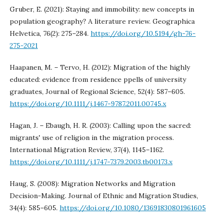
Gruber, E. (2021): Staying and immobility: new concepts in
population geography? A literature review. Geographica
Helvetica, 76(2): 275–284.
https://doi.org/10.5194/gh-76-
275-2021
Haapanen, M. – Tervo, H. (2012): Migration of the highly
educated: evidence from residence ppells of university
graduates, Journal of Regional Science, 52(4): 587–605.
https://doi.org/10.1111/j.1467-9787.2011.00745.x
Hagan, J. – Ebaugh, H. R. (2003): Calling upon the sacred:
migrants' use of religion in the migration process.
International Migration Review, 37(4), 1145–1162.
https://doi.org/10.1111/j.1747-7379.2003.tb00173.x
Haug, S. (2008): Migration Networks and Migration
Decision-Making. Journal of Ethnic and Migration Studies,
34(4): 585–605.
https://doi.org/10.1080/13691830801961605