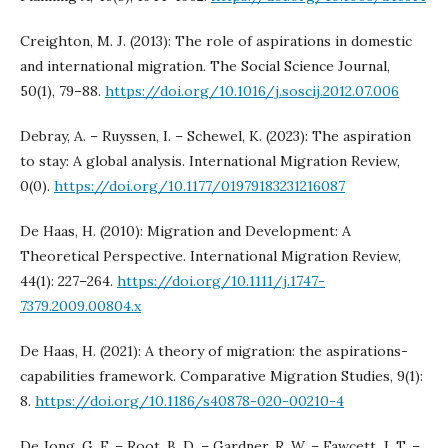
Creighton, M. J. (2013): The role of aspirations in domestic
and international migration. The Social Science Journal,
50(1), 79–88.
https://doi.org/10.1016/j.soscij.2012.07.006
Debray, A. – Ruyssen, I. – Schewel, K. (2023): The aspiration
to stay: A global analysis. International Migration Review,
0(0).
https://doi.org/10.1177/01979183231216087
De Haas, H. (2010): Migration and Development: A
Theoretical Perspective. International Migration Review,
44(1): 227–264.
https://doi.org/10.1111/j.1747-
7379.2009.00804.x
De Haas, H. (2021): A theory of migration: the aspirations-
capabilities framework. Comparative Migration Studies, 9(1):
8.
https://doi.org/10.1186/s40878-020-00210-4
De Jong, G. F. – Root, B. D. – Gardner, R. W. – Fawcett, J. T. –