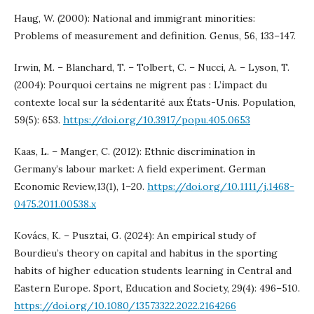
Haug, W. (2000): National and immigrant minorities:
Problems of measurement and definition. Genus, 56, 133–147.
Irwin, M. – Blanchard, T. – Tolbert, C. – Nucci, A. – Lyson, T.
(2004): Pourquoi certains ne migrent pas : L’impact du
contexte local sur la sédentarité aux États-Unis. Population,
59(5): 653.
https://doi.org/10.3917/popu.405.0653
Kaas, L. – Manger, C. (2012): Ethnic discrimination in
Germany’s labour market: A field experiment. German
Economic Review,13(1), 1–20.
https://doi.org/10.1111/j.1468-
0475.2011.00538.x
Kovács, K. – Pusztai, G. (2024): An empirical study of
Bourdieu’s theory on capital and habitus in the sporting
habits of higher education students learning in Central and
Eastern Europe. Sport, Education and Society, 29(4): 496–510.
https://doi.org/10.1080/13573322.2022.2164266