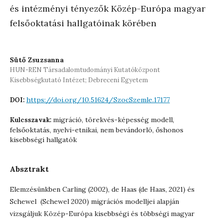
és intézményi tényezők Közép-Európa magyar
felsőoktatási hallgatóinak körében
Sütő Zsuzsanna
HUN-REN Társadalomtudományi Kutatóközpont
Kisebbségkutató Intézet; Debreceni Egyetem
https://doi.org/10.51624/SzocSzemle.17177
DOI:
migráció, törekvés-képesség modell,
Kulcsszavak:
felsőoktatás, nyelvi-etnikai, nem bevándorló, őshonos
kisebbségi hallgatók
Absztrakt
Elemzésünkben Carling (2002), de Haas (de Haas, 2021) és
Schewel (Schewel 2020) migrációs modelljei alapján
vizsgáljuk Közép-Európa kisebbségi és többségi magyar