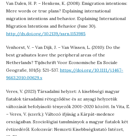
Van Dalen, H. P. – Henkens, K. (2008): Emigration intentions:
Mere words or true plans? Explaining international
migration intentions and behavior. Explaining International
Migration Intentions and Behavior (June 30).
http://dx.doi.org/10.2139/ssrn.1153985
Venhorst, V. – Van Dijk, J. – Van Wissen, L. (2010): Do the
best graduates leave the peripheral areas of the
Netherlands? Tijdschrift Voor Economische En Sociale
Geografie, 101(5): 521–537.
https://doi.org/10.1111/j.1467-
9663.2010.00629.x
Veres, V. (2023) Társadalmi helyzet: A kisebbségi magyar
fiatalok társadalmi rétegződése és az anyagi helyzetük
változását befolyásoló tényezők 2001–2020 között. In Vita, E.
– Veres, V. (szerk.): Változó ifjúság a Kárpát-medence
országaiban. Szociológiai tanulmányok a magyar fiatalok két
évtizedéről. Kolozsvár: Nemzeti Kisebbségkutató Intézet,