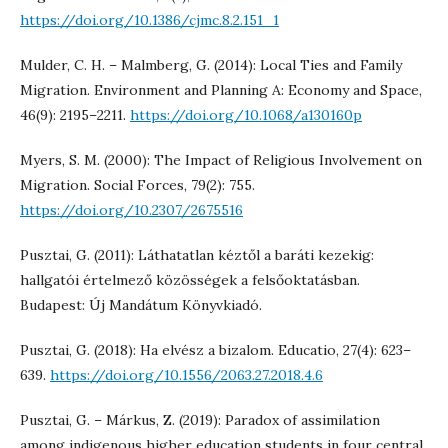
https://doi.org/10.1386/cjmc.8.2.151_1
Mulder, C. H. – Malmberg, G. (2014): Local Ties and Family
Migration. Environment and Planning A: Economy and Space,
46(9): 2195–2211.
https://doi.org/10.1068/a130160p
Myers, S. M. (2000): The Impact of Religious Involvement on
Migration. Social Forces, 79(2): 755.
https://doi.org/10.2307/2675516
Pusztai, G. (2011): Láthatatlan kéztől a baráti kezekig:
hallgatói értelmező közösségek a felsőoktatásban.
Budapest: Új Mandátum Könyvkiadó.
Pusztai, G. (2018): Ha elvész a bizalom. Educatio, 27(4): 623–
639.
https://doi.org/10.1556/2063.27.2018.4.6
Pusztai, G. – Márkus, Z. (2019): Paradox of assimilation
among indigenous higher education students in four central