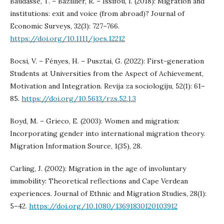
Baudassé, T. – Bazillier, R. – Issifou, I. (2018): Migration and
institutions: exit and voice (from abroad)? Journal of
Economic Surveys, 32(3): 727–766.
https://doi.org/10.1111/joes.12212
Bocsi, V. – Fényes, H. – Pusztai, G. (2022): First-generation
Students at Universities from the Aspect of Achievement,
Motivation and Integration. Revija za sociologiju, 52(1): 61–
85.
https://doi.org/10.5613/rzs.52.1.3
Boyd, M. – Grieco, E. (2003): Women and migration:
Incorporating gender into international migration theory.
Migration Information Source, 1(35), 28.
Carling, J. (2002): Migration in the age of involuntary
immobility: Theoretical reflections and Cape Verdean
experiences. Journal of Ethnic and Migration Studies, 28(1):
5–42.
https://doi.org/10.1080/13691830120103912