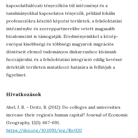
kapcsolathálózati tényezőkön túl intézményi és a
tanulmányokkal kapcsolatos tényezők, például lokális
professziókra készítő képzési területek, a felsőoktatási
intézménybe és szereppartnerekbe vetett magasabb
bizalomszint is támogatják. Eredményeinkkel a közép-
európai kisebbségi és többségi magyarok migrációs
döntéseit elemző tudományos diskurzushoz kívánunk
hozzájárulni, és a felsőoktatási integráció eddig kevéssé
detektált területen mutatkozó hatására is felhívjuk a
figyelmet.
Hivatkozások
Abel, J. R. – Deitz, R. (2012): Do colleges and universities
increase their region’s human capital? Journal of Economic
Geography, 12(3): 667–691.
https://doi.org/10.1093/jeg/lbr020