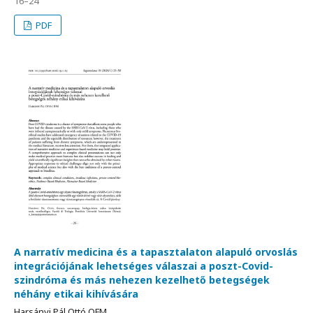
16–24
PDF
A narratív medicina és a tapasztalaton alapuló orvoslás
integrációjának lehetséges válaszai a poszt-Covid-
szindróma és más nehezen kezelhető betegségek
néhány etikai kihívására
Harsányi Pál Ottó OFM