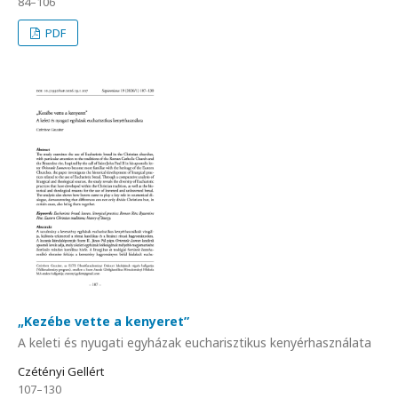
84–106
PDF
„Kezébe vette a kenyeret”
A keleti és nyugati egyházak eucharisztikus kenyérhasználata
Czétényi Gellért
107–130