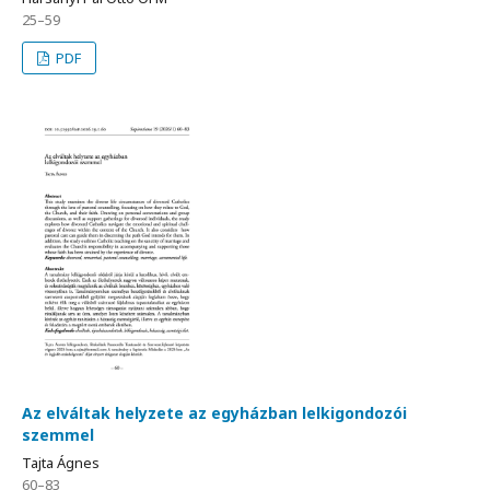
25–59
PDF
Az elváltak helyzete az egyházban lelkigondozói
szemmel
Tajta Ágnes
60–83