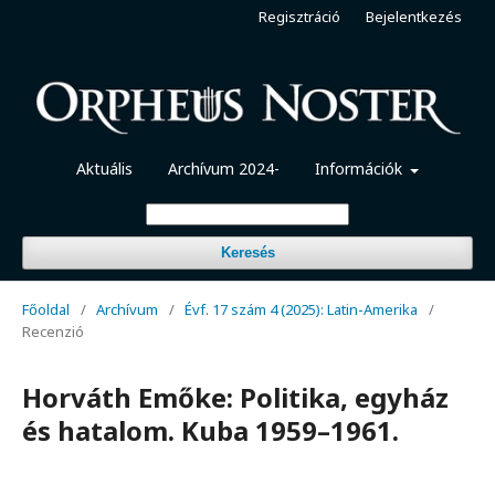
Regisztráció
Bejelentkezés
Aktuális
Archívum 2024-
Információk
Keresés
Főoldal
/
Archívum
/
Évf. 17 szám 4 (2025): Latin-Amerika
/
Recenzió
Horváth Emőke: Politika, egyház
és hatalom. Kuba 1959–1961.