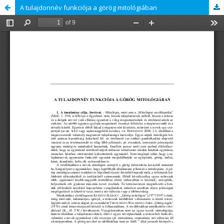
A tulajdonnév funkciója a görög mitológiában