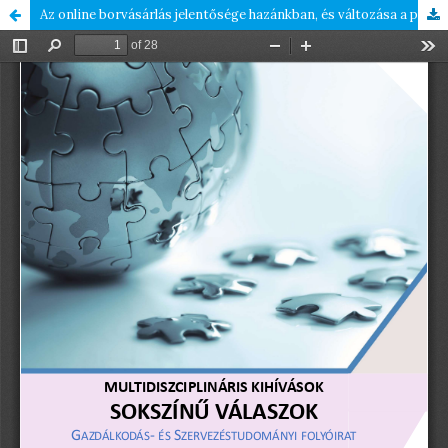
Az online borvásárlás jelentősége hazánkban, és változása a pandémia időszakában