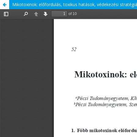
Mikotoxinok: előfordulás, toxikus hatások, védekezési stratégi