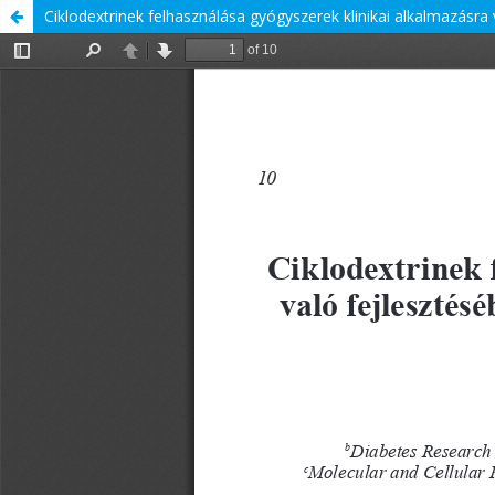
Ciklodextrinek felhasználása gyógyszerek klinikai alkalmazásra 