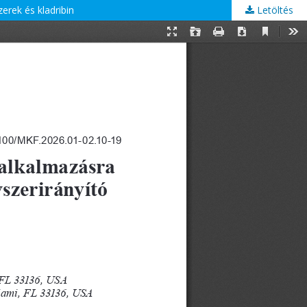
erek és kladribin
Letöltés