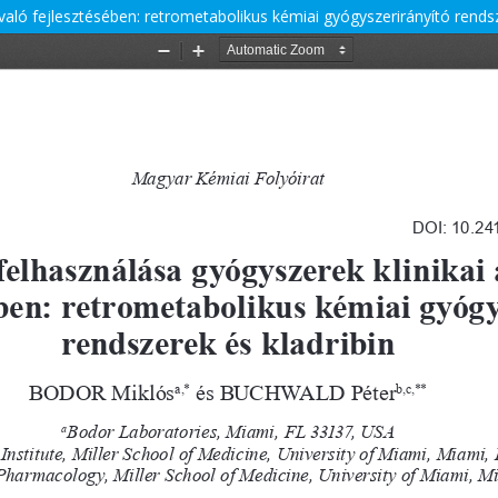
való fejlesztésében: retrometabolikus kémiai gyógyszerirányító rendsz