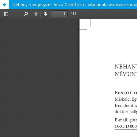
Néhány megjegyzés Veza Canetti írói világának névuniverzumá