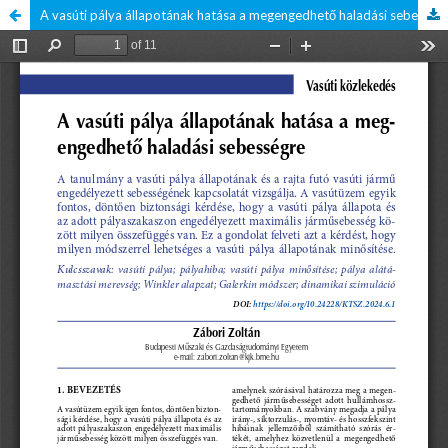
A vasúti pálya állapotának hatása a megengedhető haladási sebességre