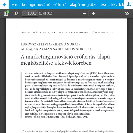
A marketinginnováció erőforrás-alapú megközelítése a kkv-k körében