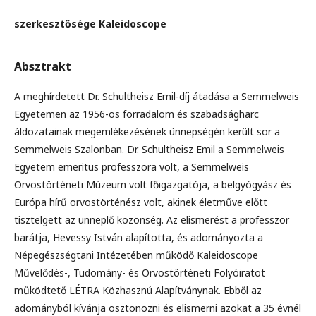
szerkesztősége Kaleidoscope
Absztrakt
A meghírdetett Dr. Schultheisz Emil-díj átadása a Semmelweis
Egyetemen az 1956-os forradalom és szabadságharc
áldozatainak megemlékezésének ünnepségén került sor a
Semmelweis Szalonban. Dr. Schultheisz Emil a Semmelweis
Egyetem emeritus professzora volt, a Semmelweis
Orvostörténeti Múzeum volt főigazgatója, a belgyógyász és
Európa hírű orvostörténész volt, akinek életműve előtt
tisztelgett az ünneplő közönség. Az elismerést a professzor
barátja, Hevessy István alapította, és adományozta a
Népegészségtani Intézetében működő Kaleidoscope
Művelődés-, Tudomány- és Orvostörténeti Folyóiratot
működtető LÉTRA Közhasznú Alapítványnak. Ebből az
adományból kívánja ösztönözni és elismerni azokat a 35 évnél