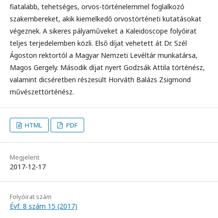
fiatalabb, tehetséges, orvos-történelemmel foglalkozó
szakembereket, akik kiemelkedő orvostörténeti kutatásokat
végeznek. A sikeres pályaműveket a Kaleidoscope folyóirat
teljes terjedelemben közli. Első díjat vehetett át Dr. Szél
Ágoston rektortól a Magyar Nemzeti Levéltár munkatársa,
Magos Gergely. Második díjat nyert Godzsák Attila történész,
valamint dicséretben részesült Horváth Balázs Zsigmond
művészettörténész.
HTML
PDF
Megjelent
2017-12-17
Folyóirat szám
Évf. 8 szám 15 (2017)