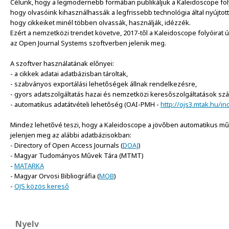
Célunk, hogy a legmodernebb formában publikáljuk a Kaleidoscope foly
hogy olvasóink kihasználhassák a legfrissebb technológia által nyújtot
hogy cikkeiket minél többen olvassák, használják, idézzék. 
Ezért a nemzetközi trendet követve, 2017-től a Kaleidoscope folyóirat 
az Open Journal Systems szoftverben jelenik meg.
A szoftver használatának előnyei:
- a cikkek adatai adatbázisban tároltak,
- szabványos exportálási lehetőségek állnak rendelkezésre,
- gyors adatszolgáltatás hazai és nemzetközi keresőszolgáltatások sz
- automatikus adatátvételi lehetőség (OAI-PMH - 
http://ojs3.mtak.hu/i
Mindez lehetővé teszi, hogy a Kaleidoscope a jövőben automatikus művel
jelenjen meg az alábbi adatbázisokban:
- Directory of Open Access Journals (
DOAJ
)
- Magyar Tudományos Művek Tára (MTMT)
- 
MATARKA
- Magyar Orvosi Bibliográfia (
MOB
)
- 
OJS közös kereső
Nyelv