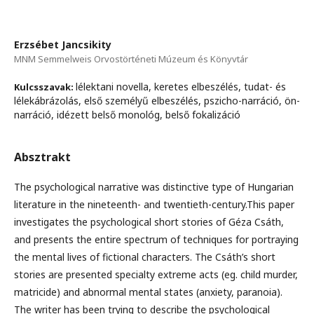
Erzsébet Jancsikity
MNM Semmelweis Orvostörténeti Múzeum és Könyvtár
lélektani novella, keretes elbeszélés, tudat- és
Kulcsszavak:
lélekábrázolás, első személyű elbeszélés, pszicho-narráció, ön-
narráció, idézett belső monológ, belső fokalizáció
Absztrakt
The psychological narrative was distinctive type of Hungarian
literature in the nineteenth- and twentieth-century.This paper
investigates the psychological short stories of Géza Csáth,
and presents the entire spectrum of techniques for portraying
the mental lives of fictional characters. The Csáth’s short
stories are presented specialty extreme acts (eg. child murder,
matricide) and abnormal mental states (anxiety, paranoia).
The writer has been trying to describe the psychological