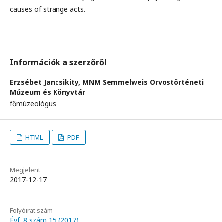
causes of strange acts.
Információk a szerzőről
Erzsébet Jancsikity,
MNM Semmelweis Orvostörténeti
Múzeum és Könyvtár
főmúzeológus
HTML
PDF
Megjelent
2017-12-17
Folyóirat szám
Évf. 8 szám 15 (2017)