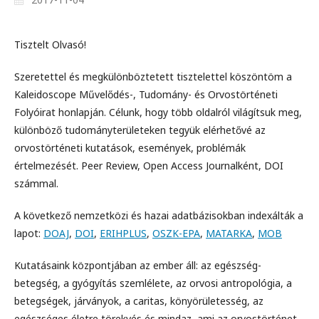
Tisztelt Olvasó!
Szeretettel és megkülönböztetett tisztelettel köszöntöm a
Kaleidoscope Művelődés-, Tudomány- és Orvostörténeti
Folyóirat honlapján. Célunk, hogy több oldalról világítsuk meg,
különböző tudományterületeken tegyük elérhetővé az
orvostörténeti kutatások, események, problémák
értelmezését. Peer Review, Open Access Journalként, DOI
számmal.
A következő nemzetközi és hazai adatbázisokban indexálták a
lapot:
DOAJ
,
DOI
,
ERIHPLUS
,
OSZK-EPA
,
MATARKA
,
MOB
Kutatásaink központjában az ember áll: az egészség-
betegség, a gyógyítás szemlélete, az orvosi antropológia, a
betegségek, járványok, a caritas, könyörületesség, az
egészséges életre törekvés és mindaz, ami az orvostörténet