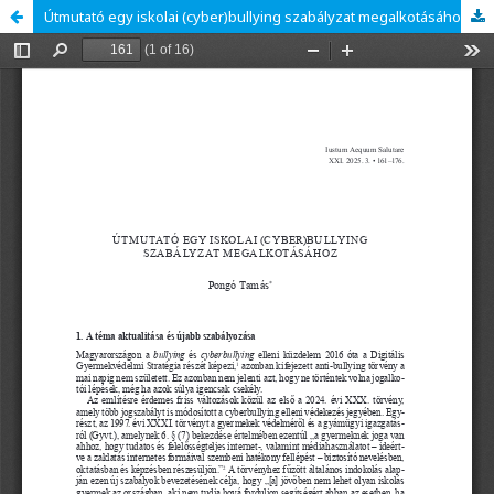
Útmutató egy iskolai (cyber)bullying szabályzat megalkotásához