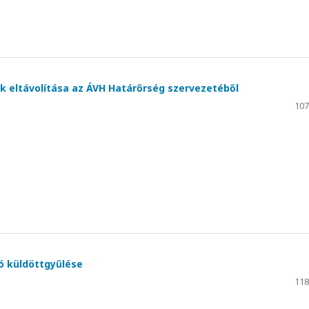
 eltávolítása az ÁVH Határőrség szervezetéből
107
 küldöttgyűlése
118