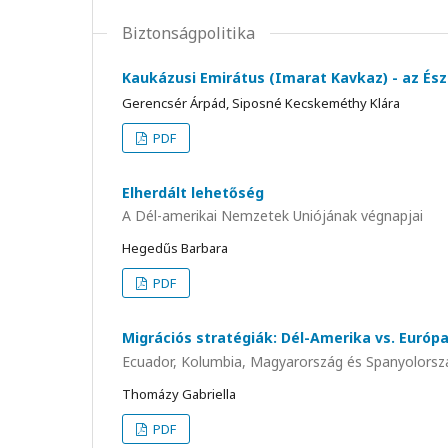
Biztonságpolitika
Kaukázusi Emirátus (Imarat Kavkaz) - az És
Gerencsér Árpád, Siposné Kecskeméthy Klára
PDF
Elherdált lehetőség
A Dél-amerikai Nemzetek Uniójának végnapjai
Hegedűs Barbara
PDF
Migrációs stratégiák: Dél-Amerika vs. Európ
Ecuador, Kolumbia, Magyarország és Spanyolorsz
Thomázy Gabriella
PDF