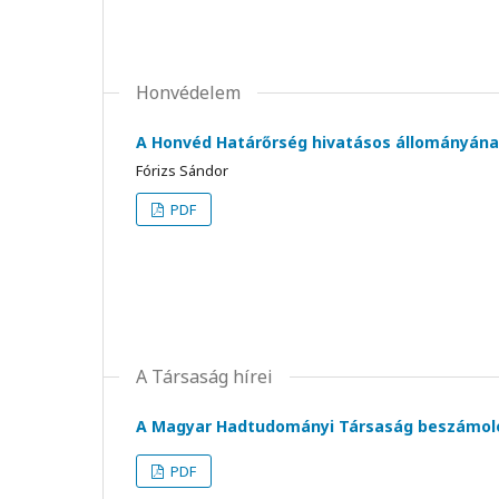
Honvédelem
A Honvéd Határőrség hivatásos állományának
Fórizs Sándor
PDF
A Társaság hírei
A Magyar Hadtudományi Társaság beszámoló
PDF