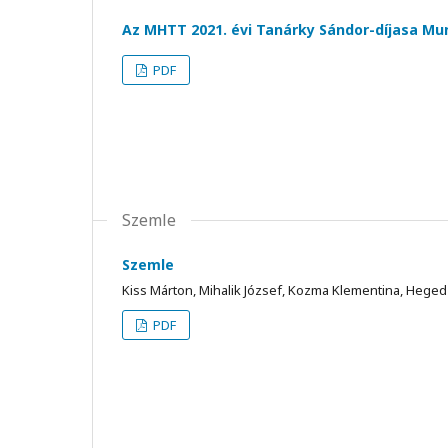
Az MHTT 2021. évi Tanárky Sándor-díjasa Mu
PDF
Szemle
Szemle
Kiss Márton, Mihalik József, Kozma Klementina, Hege
PDF