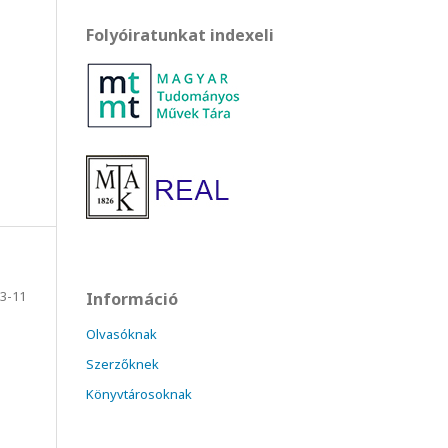
Folyóiratunkat indexeli
3-11
Információ
Olvasóknak
Szerzőknek
Könyvtárosoknak