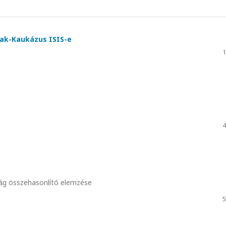
zak-Kaukázus ISIS-e
1
4
a
ág összehasonlító elemzése
5