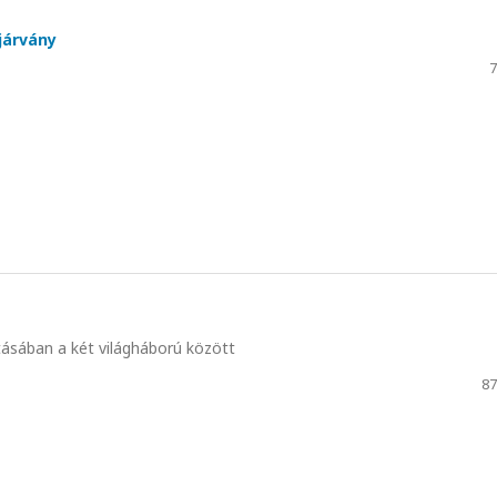
járvány
7
ásában a két világháború között
87