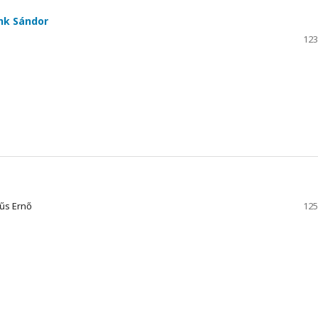
nk Sándor
123
dűs Ernő
125