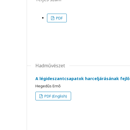
PDF
Hadművészet
A légideszantcsapatok harceljárásának fejlő
Hegedűs Ernő
PDF (English)