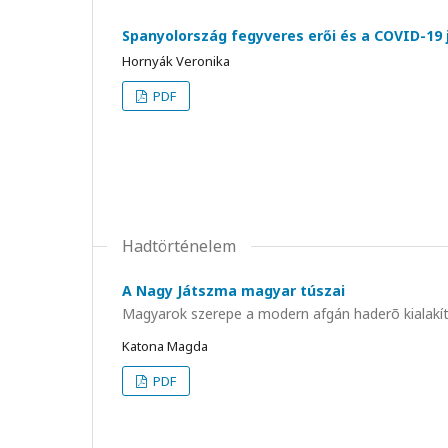
Spanyolország fegyveres erői és a COVID-19 
Hornyák Veronika
PDF
Hadtörténelem
A Nagy Játszma magyar túszai
Magyarok szerepe a modern afgán haderõ kialakít
Katona Magda
PDF