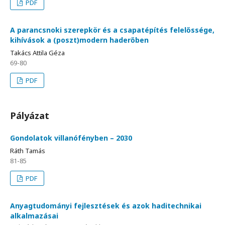
PDF
A parancsnoki szerepkör és a csapatépítés felelőssége,
kihívások a (poszt)modern haderőben
Takács Attila Géza
69-80
PDF
Pályázat
Gondolatok villanófényben – 2030
Ráth Tamás
81-85
PDF
Anyagtudományi fejlesztések és azok haditechnikai
alkalmazásai