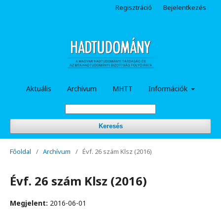
Regisztráció
Bejelentkezés
Aktuális
Archívum
MHTT
Információk
Keresés
Főoldal
/
Archívum
/
Évf. 26 szám Klsz (2016)
Évf. 26 szám Klsz (2016)
Megjelent:
2016-06-01