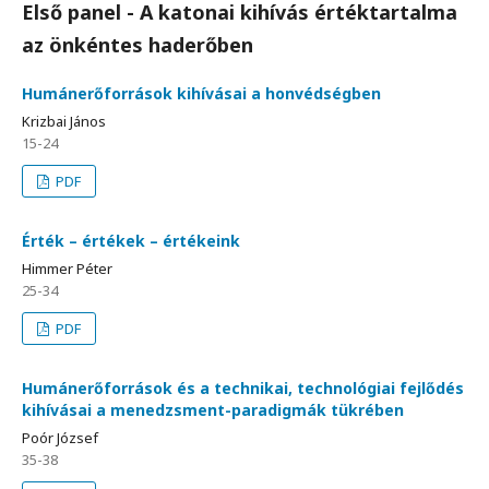
Első panel - A katonai kihívás értéktartalma
az önkéntes haderőben
Humánerőforrások kihívásai a honvédségben
Krizbai János
15-24
PDF
Érték – értékek – értékeink
Himmer Péter
25-34
PDF
Humánerőforrások és a technikai, technológiai fejlődés
kihívásai a menedzsment-paradigmák tükrében
Poór József
35-38