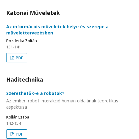
Katonai Műveletek
Az információs műveletek helye és szerepe a
művelettervezésben
Pozderka Zoltán
131-141
PDF
Haditechnika
Szerethetők-e a robotok?
Az ember–robot interakció humán oldalának teoretikus
aspektusa
Kollár Csaba
142-154
PDF