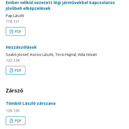
Ember nélkül vezetett légi járművekkel kapcsolatos
jövőbeli elképzelések
Pap László
118-121
PDF
Hozzászólások
Szabó József, Kocsis László, Tircsi Hajnal, Vida István
122-128
PDF
Zárszó
Tömböl László zárszava
129-130
PDF