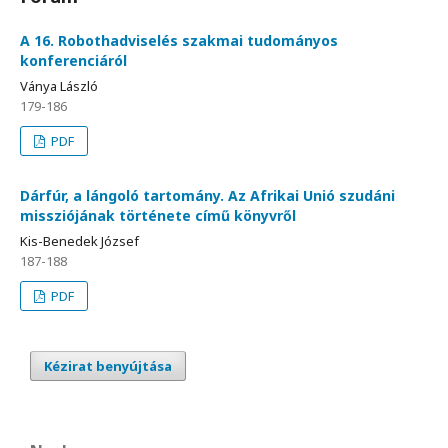
A 16. Robothadviselés szakmai tudományos
konferenciáról
Ványa László
179-186
PDF
Dárfúr, a lángoló tartomány. Az Afrikai Unió szudáni
missziójának története című könyvről
Kis-Benedek József
187-188
PDF
Kézirat benyújtása