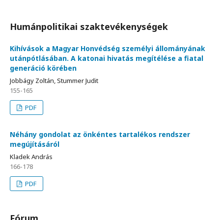
Humánpolitikai szaktevékenységek
Kihívások a Magyar Honvédség személyi állományának
utánpótlásában. A katonai hivatás megítélése a fiatal
generáció körében
Jobbágy Zoltán, Stummer Judit
155-165
PDF
Néhány gondolat az önkéntes tartalékos rendszer
megújításáról
Kladek András
166-178
PDF
Fórum