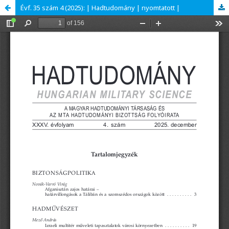
Évf. 35 szám 4 (2025): | Hadtudomány | nyomtatott |