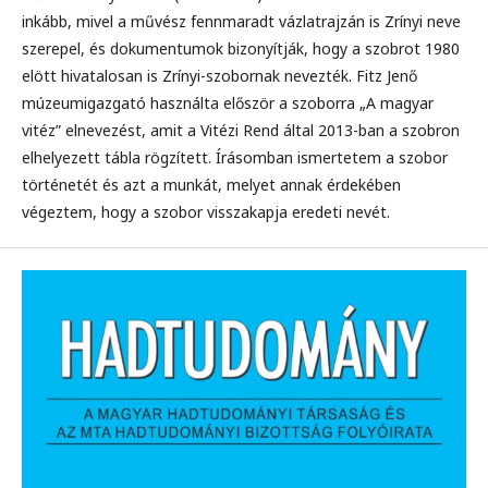
inkább, mivel a művész fennmaradt vázlatrajzán is Zrínyi neve
szerepel, és dokumentumok bizonyítják, hogy a szobrot 1980
elött hivatalosan is Zrínyi-szobornak nevezték. Fitz Jenő
múzeumigazgató használta először a szoborra „A magyar
vitéz” elnevezést, amit a Vitézi Rend által 2013-ban a szobron
elhelyezett tábla rögzített. Írásomban ismertetem a szobor
történetét és azt a munkát, melyet annak érdekében
végeztem, hogy a szobor visszakapja eredeti nevét.