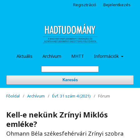
Regisztráció
Bejelentkezés
Aktuális
Archívum
MHTT
Információk
Keresés
Főoldal
/
Archívum
/
Évf. 31 szám 4 (2021)
/
Fórum
Kell-e nekünk Zrínyi Miklós
emléke?
Ohmann Béla székesfehérvári Zrínyi szobra