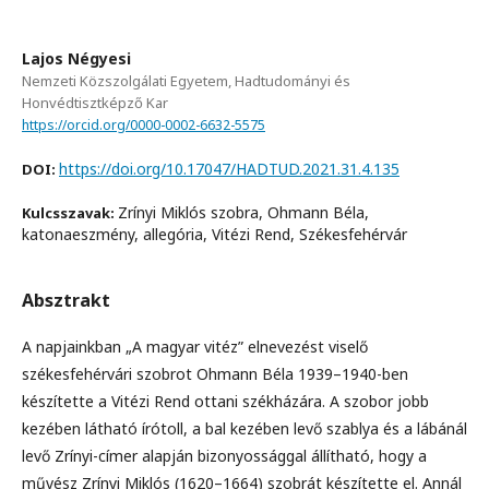
Lajos Négyesi
Nemzeti Közszolgálati Egyetem, Hadtudományi és
Honvédtisztképző Kar
https://orcid.org/0000-0002-6632-5575
https://doi.org/10.17047/HADTUD.2021.31.4.135
DOI:
Zrínyi Miklós szobra, Ohmann Béla,
Kulcsszavak:
katonaeszmény, allegória, Vitézi Rend, Székesfehérvár
Absztrakt
A napjainkban „A magyar vitéz” elnevezést viselő
székesfehérvári szobrot Ohmann Béla 1939–1940-ben
készítette a Vitézi Rend ottani székházára. A szobor jobb
kezében látható írótoll, a bal kezében levő szablya és a lábánál
levő Zrínyi-címer alapján bizonyossággal állítható, hogy a
művész Zrínyi Miklós (1620–1664) szobrát készítette el. Annál