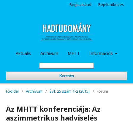
Regisztráció
Bejelentkezés
Aktuális
Archívum
MHTT
Információk
Keresés
Főoldal
/
Archívum
/
Évf. 25 szám 1-2 (2015)
/
Fórum
Az MHTT konferenciája: Az
aszimmetrikus hadviselés