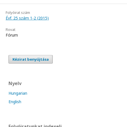
Folyóirat szám
Évf. 25 szám 1-2 (2015)
Rovat
Fórum
Kézirat benyújtása
Nyelv
Hungarian
English
Folyóiratunkat indexeli