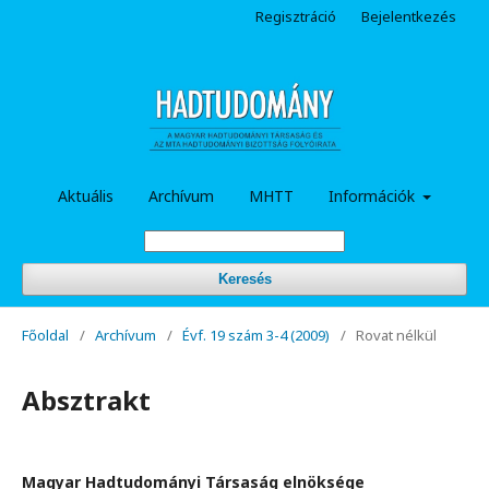
Regisztráció
Bejelentkezés
Aktuális
Archívum
MHTT
Információk
Keresés
Főoldal
/
Archívum
/
Évf. 19 szám 3-4 (2009)
/
Rovat nélkül
Absztrakt
Magyar Hadtudományi Társaság elnöksége