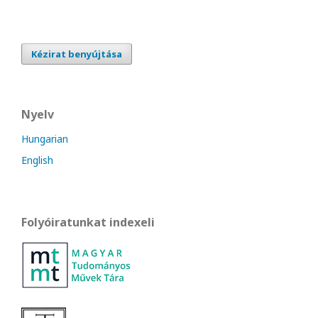
Kézirat benyújtása
Nyelv
Hungarian
English
Folyóiratunkat indexeli