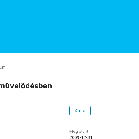
rum
a művelődésben
PDF
Megjelent
2009-12-31