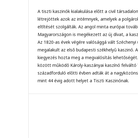
A tiszti kaszinók kialakulása előtt a civil társada
létrejöttek azok az intémnyek, amelyek a polgár
eltltését szolgálták. Az angol minta európai tová
Magyarországon is megékezett az új dívat, a kas
Az 1820-as évek végére valósággá vált Széchenyi
megalakult az első budapesti székhelyű kaszinó. 
kiegyezés hozta meg a megvalósítás lehetőségét
között működő Károly-kaszányai kaszínó felváltó 
századforduló előtti évben adták át a nagyközöns
mint 44 évig adott helyet a Tiszti Kaszinónak.