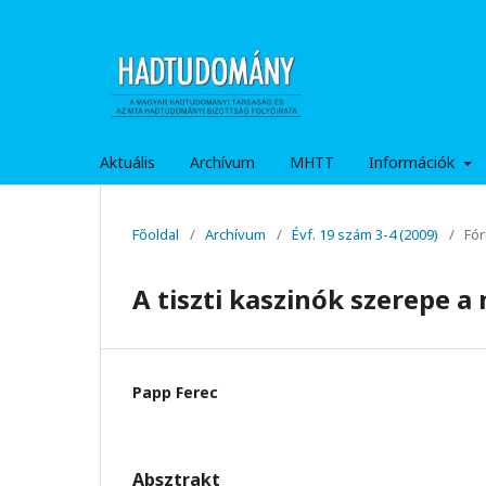
Aktuális
Archívum
MHTT
Információk
Főoldal
/
Archívum
/
Évf. 19 szám 3-4 (2009)
/
Fó
A tiszti kaszinók szerepe 
Papp Ferec
Absztrakt