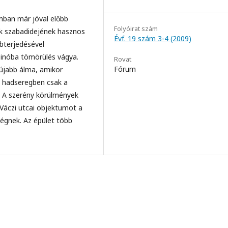
lomban már jóval előbb
Folyóirat szám
ok szabadidejének hasznos
Évf. 19 szám 3-4 (2009)
bbterjedésével
zinóba tömörülés vágya.
Rovat
Fórum
 újabb álma, amikor
A hadseregben csak a
. A szerény körülmények
Váczi utcai objektumot a
égnek. Az épület több