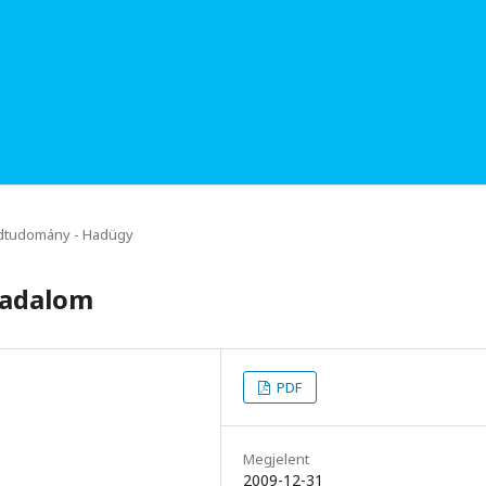
dtudomány - Hadügy
sadalom
PDF
Megjelent
2009-12-31