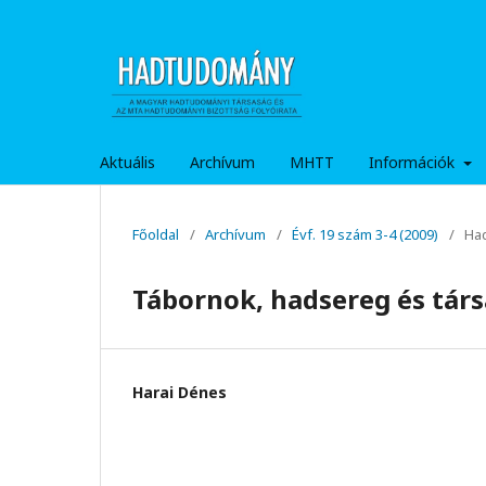
Aktuális
Archívum
MHTT
Információk
Főoldal
/
Archívum
/
Évf. 19 szám 3-4 (2009)
/
Ha
Tábornok, hadsereg és tár
Harai Dénes