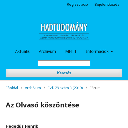
Regisztráció
Bejelentkezés
Aktuális
Archívum
MHTT
Információk
Keresés
Főoldal
/
Archívum
/
Évf. 29 szám 3 (2019)
/
Fórum
Az Olvasó köszöntése
Hegedűs Henrik