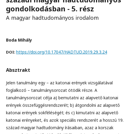
gondolkodásban - 5. rész
A magyar hadtudományos irodalom
Boda Mihály
https://doi.org/10.17047/HADTUD.2019.29.3.24
DOI:
Absztrakt
Jelen tanulmány egy – az katonai erények vizsgálatával
foglalkozó – tanulmánysorozat ötödik része. A
tanulmánysorozat célja a) bemutatni az alapvető katonai
erények összefüggésrendszerét; b) átgondolni az alapvető
katonai erények sokféléségét; és c) kimutatni az alapvető
katonai erényeket, és azok speciális rendszerét a hosszú 19.
század magyar hadtudomány írásaiban, azaz a korszak