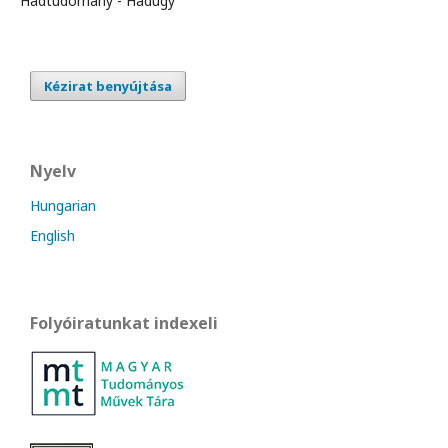
Hadtudomány - Hadügy
Kézirat benyújtása
Nyelv
Hungarian
English
Folyóiratunkat indexeli