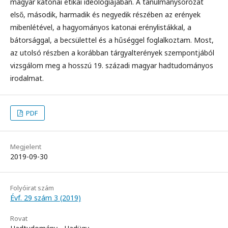
magyar katonai etikai ideológiájában. A tanulmánysorozat
első, második, harmadik és negyedik részében az erények
mibenlétével, a hagyományos katonai erénylistákkal, a
bátorsággal, a becsülettel és a hűséggel foglalkoztam. Most,
az utolsó részben a korábban tárgyalterények szempontjából
vizsgálom meg a hosszú 19. századi magyar hadtudományos
irodalmat.
PDF
Megjelent
2019-09-30
Folyóirat szám
Évf. 29 szám 3 (2019)
Rovat