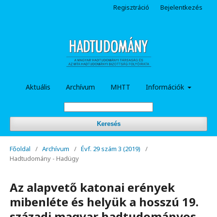
Regisztráció
Bejelentkezés
Aktuális
Archívum
MHTT
Információk
Keresés
Főoldal
/
Archívum
/
Évf. 29 szám 3 (2019)
/
Hadtudomány - Hadügy
Az alapvető katonai erények
mibenléte és helyük a hosszú 19.
századi magyar hadtudományos