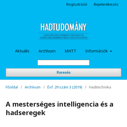
Regisztráció
Bejelentkezés
Aktuális
Archívum
MHTT
Információk
Keresés
Főoldal
/
Archívum
/
Évf. 29 szám 3 (2019)
/
Haditechnika
A mesterséges intelligencia és a
hadseregek