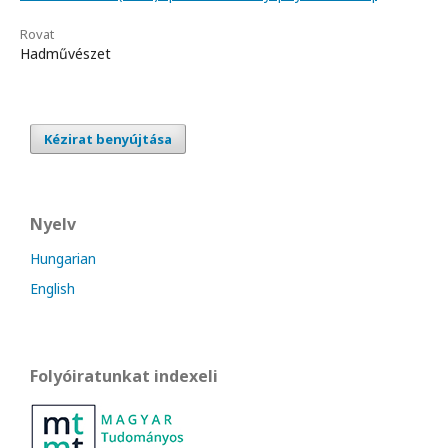
Rovat
Hadművészet
Kézirat benyújtása
Nyelv
Hungarian
English
Folyóiratunkat indexeli