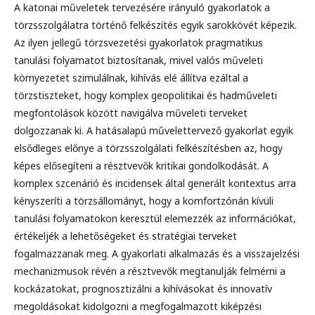
A katonai műveletek tervezésére irányuló gyakorlatok a
törzsszolgálatra történő felkészítés egyik sarokkövét képezik.
Az ilyen jellegű törzsvezetési gyakorlatok pragmatikus
tanulási folyamatot biztosítanak, mivel valós műveleti
környezetet szimulálnak, kihívás elé állítva ezáltal a
törzstiszteket, hogy komplex geopolitikai és hadműveleti
megfontolások között navigálva műveleti terveket
dolgozzanak ki. A hatásalapú művelettervező gyakorlat egyik
elsődleges előnye a törzsszolgálati felkészítésben az, hogy
képes elősegíteni a résztvevők kritikai gondolkodását. A
komplex szcenárió és incidensek által generált kontextus arra
kényszeríti a törzsállományt, hogy a komfortzónán kívüli
tanulási folyamatokon keresztül elemezzék az információkat,
értékeljék a lehetőségeket és stratégiai terveket
fogalmazzanak meg. A gyakorlati alkalmazás és a visszajelzési
mechanizmusok révén a résztvevők megtanulják felmérni a
kockázatokat, prognosztizálni a kihívásokat és innovatív
megoldásokat kidolgozni a megfogalmazott kiképzési