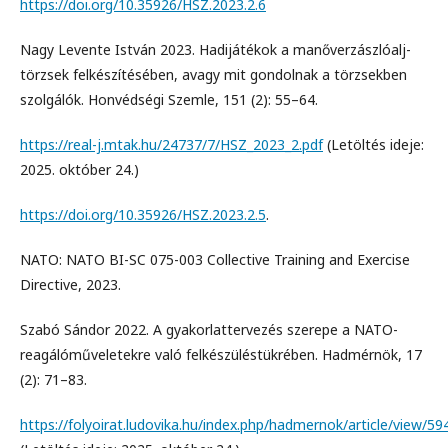
https://doi.org/10.35926/HSZ.2023.2.6
Nagy Levente István 2023. Hadijátékok a manőverzászlóalj-
törzsek felkészítésében, avagy mit gondolnak a törzsekben
szolgálók. Honvédségi Szemle, 151 (2): 55–64.
https://real-j.mtak.hu/24737/7/HSZ_2023_2.pdf
(Letöltés ideje:
2025. október 24.)
https://doi.org/10.35926/HSZ.2023.2.5
.
NATO: NATO BI-SC 075-003 Collective Training and Exercise
Directive, 2023.
Szabó Sándor 2022. A gyakorlattervezés szerepe a NATO-
reagálóműveletekre való felkészüléstükrében. Hadmérnök, 17
(2): 71–83.
https://folyoirat.ludovika.hu/index.php/hadmernok/article/view/5