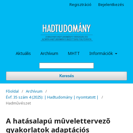
Regisztráció
Bejelentkezés
Aktuális
Archívum
MHTT
Információk
Keresés
Főoldal
/
Archívum
/
Évf. 35 szám 4 (2025): | Hadtudomány | nyomtatott |
/
Hadművészet
A hatásalapú mûvelettervezõ
gyakorlatok adaptációs