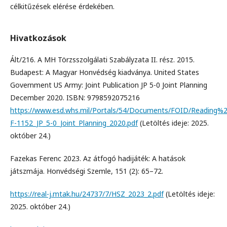
célkitűzések elérése érdekében.
Hivatkozások
Ált/216. A MH Törzsszolgálati Szabályzata II. rész. 2015.
Budapest: A Magyar Honvédség kiadványa. United States
Government US Army: Joint Publication JP 5-0 Joint Planning
December 2020. ISBN: 9798592075216
https://www.esd.whs.mil/Portals/54/Documents/FOID/Reading%2
F-1152_JP_5-0_Joint_Planning_2020.pdf
(Letöltés ideje: 2025.
október 24.)
Fazekas Ferenc 2023. Az átfogó hadijáték: A hatások
játszmája. Honvédségi Szemle, 151 (2): 65–72.
https://real-j.mtak.hu/24737/7/HSZ_2023_2.pdf
(Letöltés ideje:
2025. október 24.)