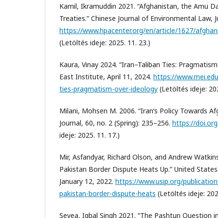
Kamil, Ikramuddin 2021. “Afghanistan, the Amu D
Treaties.” Chinese Journal of Environmental Law, Ju
https://www.hpacenter.org/en/article/1627/afgha
(Letöltés ideje: 2025. 11. 23.)
Kaura, Vinay 2024. “Iran–Taliban Ties: Pragmatism
East Institute, April 11, 2024.
https://www.mei.edu/
ties-pragmatism-over-ideology
(Letöltés ideje: 202
Milani, Mohsen M. 2006. “Iran’s Policy Towards Af
Journal, 60, no. 2 (Spring): 235–256.
https://doi.or
ideje: 2025. 11. 17.)
Mir, Asfandyar, Richard Olson, and Andrew Watkin
Pakistan Border Dispute Heats Up.” United States 
January 12, 2022.
https://www.usip.org/publicatio
pakistan-border-dispute-heats
(Letöltés ideje: 202
Sevea, Iqbal Singh 2021. “The Pashtun Question in