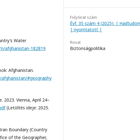
Folyóirat szám
Évf. 35 szám 4 (2025): | Hadtudo
| nyomtatott |
ntry’s Water
Rovat
om/afghanistan-182819
Biztonságpolitika
ook: Afghanistan.
s/afghanistan/#geography
. 2023. Vienna, April 24–
pdf
(Letöltés ideje: 2025.
–Iran Boundary (Country
fice of the Geographer,