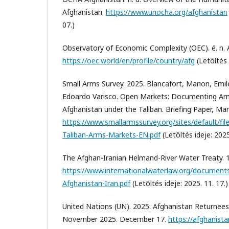
Afghanistan.
https://www.unocha.org/afghanistan
07.)
Observatory of Economic Complexity (OEC). é. n. 
https://oec.world/en/profile/country/afg
(Letöltés 
Small Arms Survey. 2025. Blancafort, Manon, Emi
Edoardo Varisco. Open Markets: Documenting Arms 
Afghanistan under the Taliban. Briefing Paper, Ma
https://www.smallarmssurvey.org/sites/default/fi
Taliban-Arms-Markets-EN.pdf
(Letöltés ideje: 2025
The Afghan-Iranian Helmand-River Water Treaty. 
https://www.internationalwaterlaw.org/document
Afghanistan-Iran.pdf
(Letöltés ideje: 2025. 11. 17.)
United Nations (UN). 2025. Afghanistan Returnee
November 2025. December 17.
https://afghanist