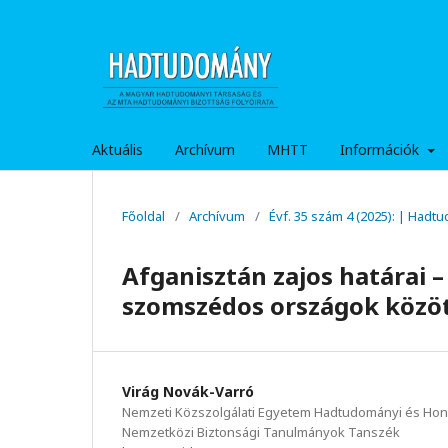
Aktuális
Archívum
MHTT
Információk
Főoldal
/
Archívum
/
Évf. 35 szám 4 (2025): | Hadt
Afganisztán zajos határai –
szomszédos országok közö
Virág Novák-Varró
Nemzeti Közszolgálati Egyetem Hadtudományi és Honv
Nemzetközi Biztonsági Tanulmányok Tanszék