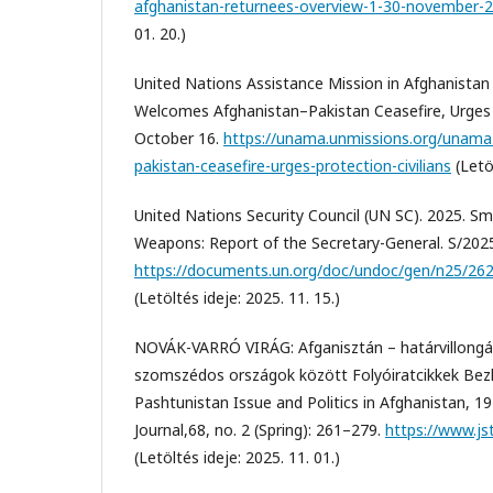
afghanistan-returnees-overview-1-30-november-
01. 20.)
United Nations Assistance Mission in Afghanist
Welcomes Afghanistan–Pakistan Ceasefire, Urges Pr
October 16.
https://unama.unmissions.org/unama
pakistan-ceasefire-urges-protection-civilians
(Letöl
United Nations Security Council (UN SC). 2025. Sm
Weapons: Report of the Secretary-General. S/202
https://documents.un.org/doc/undoc/gen/n25/262
(Letöltés ideje: 2025. 11. 15.)
NOVÁK-VARRÓ VIRÁG: Afganisztán – határvillongás
szomszédos országok között Folyóiratcikkek Bezh
Pashtunistan Issue and Politics in Afghanistan, 1
Journal,68, no. 2 (Spring): 261–279.
https://www.js
(Letöltés ideje: 2025. 11. 01.)