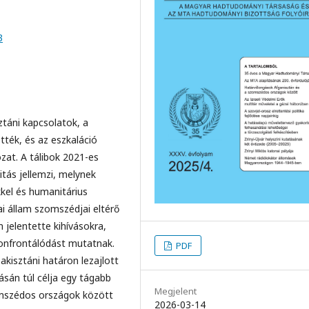
3
ztáni kapcsolatok, a
tték, és az eszkaláció
at. A tálibok 2021-es
itás jellemzi, melynek
kkel és humanitárius
iai állam szomszédjai eltérő
 jelentette kihívásokra,
onfrontálódást mutatnak.
PDF
kisztáni határon lezajlott
sán túl célja egy tágabb
Megjelent
omszédos országok között
2026-03-14