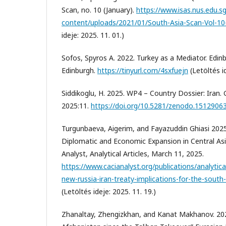
Scan, no. 10 (January).
https://www.isas.nus.edu.s
content/uploads/2021/01/South-Asia-Scan-Vol-10-F
ideje: 2025. 11. 01.)
Sofos, Spyros A. 2022. Turkey as a Mediator. Edinb
Edinburgh.
https://tinyurl.com/4sxfuejn
(Letöltés id
Siddikoglu, H. 2025. WP4 – Country Dossier: Iran
2025:11.
https://doi.org/10.5281/zenodo.1512906
Turgunbaeva, Aigerim, and Fayazuddin Ghiasi 2025.
Diplomatic and Economic Expansion in Central Asi
Analyst, Analytical Articles, March 11, 2025.
https://www.cacianalyst.org/publications/analytica
new-russia-iran-treaty-implications-for-the-south
(Letöltés ideje: 2025. 11. 19.)
Zhanaltay, Zhengizkhan, and Kanat Makhanov. 202