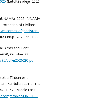
2025
(Letöltés ideje: 2026.
an (UNAMA). 2025. “UNAMA
otection of Civilians.”
-welcomes-afghanistan-
tés ideje: 2025. 11. 15.)
all Arms and Light
5/670, October 23.
/95/pdf/n2526295.pdf
ok a Tálibán és a
an, Faridullah 2014. “The
947–1952.” Middle East
tor.org/stable/43698155