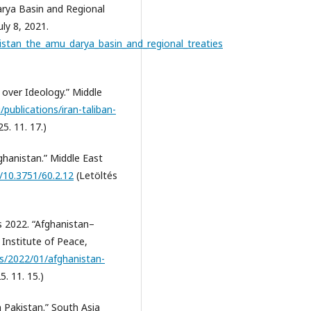
arya Basin and Regional
ly 8, 2021.
nistan_the_amu_darya_basin_and_regional_treaties
 over Ideology.” Middle
publications/iran-taliban-
5. 11. 17.)
ghanistan.” Middle East
g/10.3751/60.2.12
(Letöltés
s 2022. “Afghanistan–
Institute of Peace,
ns/2022/01/afghanistan-
5. 11. 15.)
 Pakistan.” South Asia