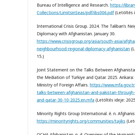
Bureau of Intelligence and Research.
https://librar
Collections/LimitsinSeas/pdf/ibs006.pdf
(Letöltés i
International Crisis Group. 2024. The Taliban’s N
Diplomacy with Afghanistan. January 30.
https://www.crisisgroup.org/asia/south-asia/afgha
neighbourhood-regional-diplomacy-afghanistan
(L
15.)
Joint Statement on the Talks Between Afghanist
the Mediation of Türkiye and Qatar. 2025. Ankara: 
Ministry of Foreign Affairs.
https://www.mfa.gov.tr
talks-between-afghanistan-and-pakistan-through-
and-qatar-30-10-2025.en.mfa
(Letöltés ideje: 2025
Minority Rights Group International. é. n. Afghanis
https://minorityrights.org/communities/tajiks
(Letö
OCHA Afghanistan. n. d. Overview of the Humanit