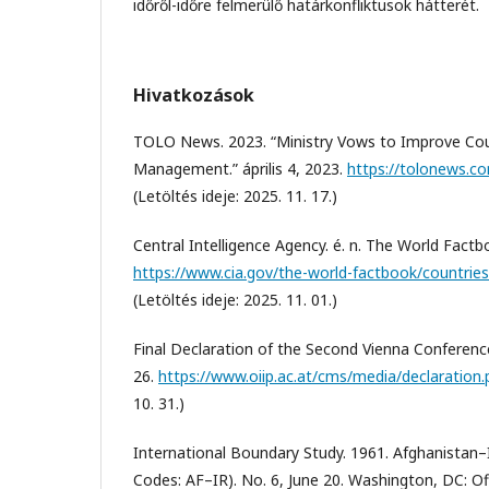
időről-időre felmerülő határkonfliktusok hátterét.
Hivatkozások
TOLO News. 2023. “Ministry Vows to Improve Cou
Management.” április 4, 2023.
https://tolonews.c
(Letöltés ideje: 2025. 11. 17.)
Central Intelligence Agency. é. n. The World Factb
https://www.cia.gov/the-world-factbook/countrie
(Letöltés ideje: 2025. 11. 01.)
Final Declaration of the Second Vienna Conference
26.
https://www.oiip.ac.at/cms/media/declaration.
10. 31.)
International Boundary Study. 1961. Afghanistan
Codes: AF–IR). No. 6, June 20. Washington, DC: Of