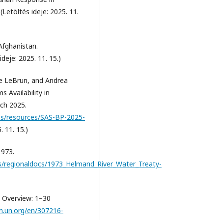
(Letöltés ideje: 2025. 11.
Afghanistan.
ideje: 2025. 11. 15.)
le LeBrun, and Andrea
Availability in
rch 2025.
les/resources/SAS-BP-2025-
. 11. 15.)
1973.
s/regionaldocs/1973_Helmand_River_Water_Treaty-
s Overview: 1–30
an.un.org/en/307216-