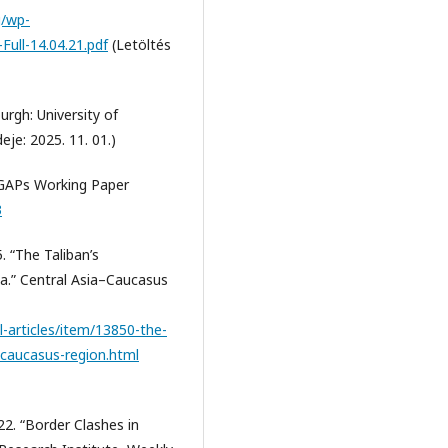
g/wp-
ull-14.04.21.pdf
(Letöltés
urgh: University of
eje: 2025. 11. 01.)
. GAPs Working Paper
3
 “The Taliban’s
a.” Central Asia–Caucasus
l-articles/item/13850-the-
-caucasus-region.html
2. “Border Clashes in