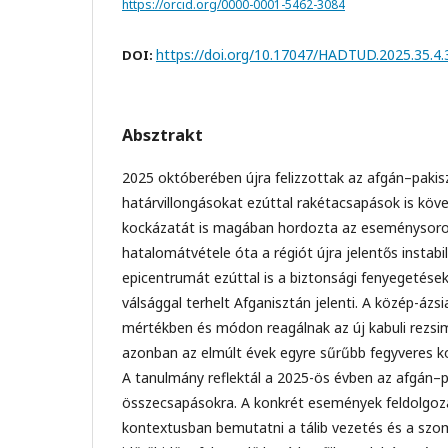
https://orcid.org/0000-0001-5462-3084
https://doi.org/10.17047/HADTUD.2025.35.4.
DOI:
Absztrakt
2025 októberében újra felizzottak az afgán–pakis
határvillongásokat ezúttal rakétacsapások is köve
kockázatát is magában hordozta az eseménysoroz
hatalomátvétele óta a régiót újra jelentős instabil
epicentrumát ezúttal is a biztonsági fenyegetése
válsággal terhelt Afganisztán jelenti. A közép-ázs
mértékben és módon reagálnak az új kabuli rezsim
azonban az elmúlt évek egyre sűrűbb fegyveres k
A tanulmány reflektál a 2025-ös évben az afgán–pa
összecsapásokra. A konkrét események feldolgozá
kontextusban bemutatni a tálib vezetés és a sz