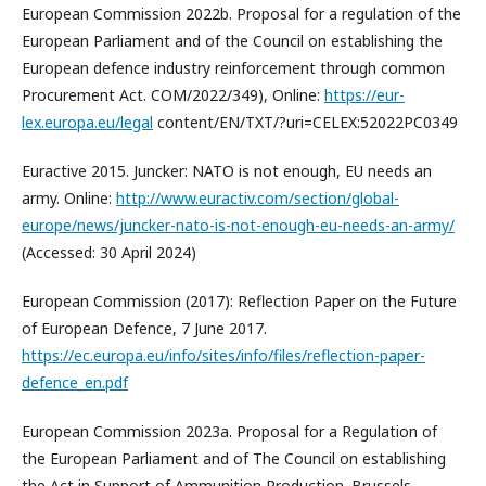
European Commission 2022b. Proposal for a regulation of the
European Parliament and of the Council on establishing the
European defence industry reinforcement through common
Procurement Act. COM/2022/349), Online:
https://eur-
lex.europa.eu/legal
content/EN/TXT/?uri=CELEX:52022PC0349
Euractive 2015. Juncker: NATO is not enough, EU needs an
army. Online:
http://www.euractiv.com/section/global-
europe/news/juncker-nato-is-not-enough-eu-needs-an-army/
(Accessed: 30 April 2024)
European Commission (2017): Reflection Paper on the Future
of European Defence, 7 June 2017.
https://ec.europa.eu/info/sites/info/files/reflection-paper-
defence_en.pdf
European Commission 2023a. Proposal for a Regulation of
the European Parliament and of The Council on establishing
the Act in Support of Ammunition Production. Brussels,