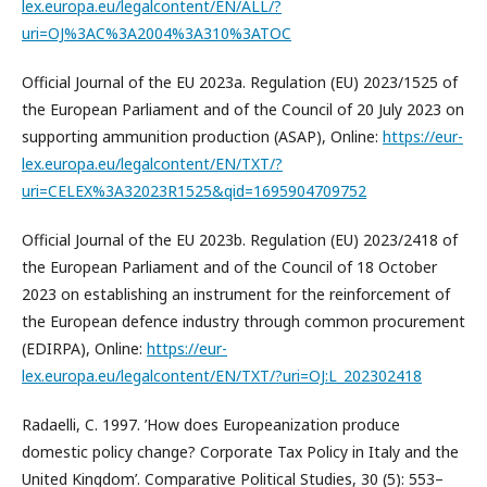
lex.europa.eu/legalcontent/EN/ALL/?
uri=OJ%3AC%3A2004%3A310%3ATOC
Official Journal of the EU 2023a. Regulation (EU) 2023/1525 of
the European Parliament and of the Council of 20 July 2023 on
supporting ammunition production (ASAP), Online:
https://eur-
lex.europa.eu/legalcontent/EN/TXT/?
uri=CELEX%3A32023R1525&qid=1695904709752
Official Journal of the EU 2023b. Regulation (EU) 2023/2418 of
the European Parliament and of the Council of 18 October
2023 on establishing an instrument for the reinforcement of
the European defence industry through common procurement
(EDIRPA), Online:
https://eur-
lex.europa.eu/legalcontent/EN/TXT/?uri=OJ:L_202302418
Radaelli, C. 1997. ’How does Europeanization produce
domestic policy change? Corporate Tax Policy in Italy and the
United Kingdom’. Comparative Political Studies, 30 (5): 553–