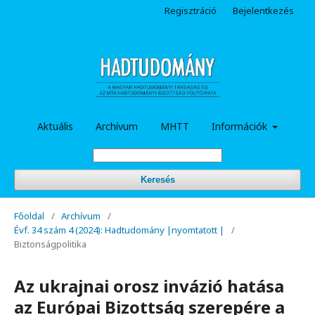
Regisztráció
Bejelentkezés
Aktuális
Archívum
MHTT
Információk
Keresés
Főoldal
/
Archívum
/
Évf. 34 szám 4 (2024): Hadtudomány |nyomtatott |
/
Biztonságpolitika
Az ukrajnai orosz invázió hatása
az Európai Bizottság szerepére a