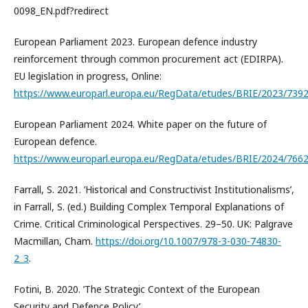
0098_EN.pdf?redirect
European Parliament 2023. European defence industry
reinforcement through common procurement act (EDIRPA).
EU legislation in progress, Online:
https://www.europarl.europa.eu/RegData/etudes/BRIE/2023/739
European Parliament 2024. White paper on the future of
European defence.
https://www.europarl.europa.eu/RegData/etudes/BRIE/2024/766
Farrall, S. 2021. ’Historical and Constructivist Institutionalisms’,
in Farrall, S. (ed.) Building Complex Temporal Explanations of
Crime. Critical Criminological Perspectives. 29–50. UK: Palgrave
Macmillan, Cham.
https://doi.org/10.1007/978-3-030-74830-
2_3
.
Fotini, B. 2020. ’The Strategic Context of the European
Security and Defence Policy’.