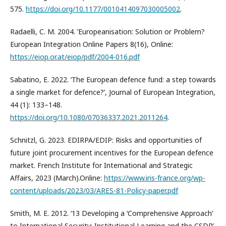
575.
https://doi.org/10.1177/0010414097030005002
.
Radaelli, C. M. 2004. ’Europeanisation: Solution or Problem?
European Integration Online Papers 8(16), Online:
https://eiop.or.at/eiop/pdf/2004-016.pdf
Sabatino, E. 2022. ‘The European defence fund: a step towards
a single market for defence?’, Journal of European Integration,
44 (1): 133–148.
https://doi.org/10.1080/07036337.2021.2011264
.
Schnitzl, G. 2023. EDIRPA/EDIP: Risks and opportunities of
future joint procurement incentives for the European defence
market. French Institute for International and Strategic
Affairs, 2023 (March).Online:
https://www.iris-france.org/wp-
content/uploads/2023/03/ARES-81-Policy-paper.pdf
Smith, M. E. 2012. ‘13 Developing a ‘Comprehensive Approach’
to International Security: Institutional Learning and the CSDP’.