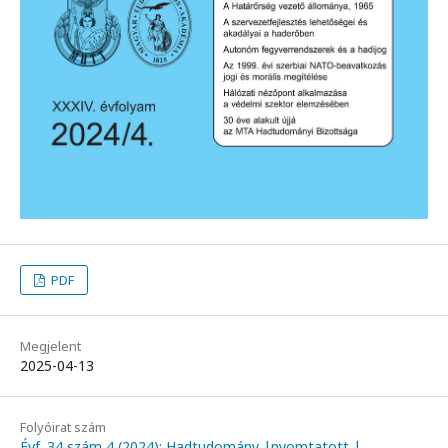
PDF
Megjelent
2025-04-13
Folyóirat szám
Évf. 34 szám 4 (2024): Hadtudomány |nyomtatott |