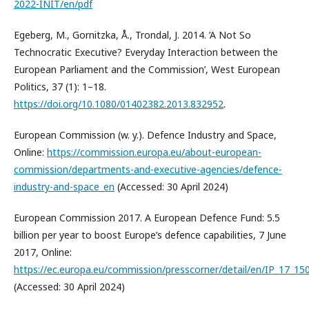
2022-INIT/en/pdf
Egeberg, M., Gornitzka, Å., Trondal, J. 2014. ’A Not So
Technocratic Executive? Everyday Interaction between the
European Parliament and the Commission’, West European
Politics, 37 (1): 1–18.
https://doi.org/10.1080/01402382.2013.832952
.
European Commission (w. y.). Defence Industry and Space,
Online:
https://commission.europa.eu/about-european-
commission/departments-and-executive-agencies/defence-
industry-and-space_en
(Accessed: 30 April 2024)
European Commission 2017. A European Defence Fund: 5.5
billion per year to boost Europe’s defence capabilities, 7 June
2017, Online:
https://ec.europa.eu/commission/presscorner/detail/en/IP_17_15
(Accessed: 30 April 2024)