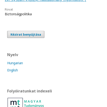
Rovat
Biztonságpolitika
Kézirat benyújtása
Nyelv
Hungarian
English
Folyóiratunkat indexeli