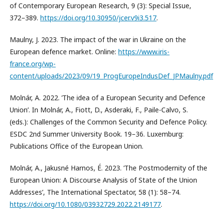
of Contemporary European Research, 9 (3): Special Issue,
372–389.
https://doi.org/10.30950/jcer.v9i3.517
.
Maulny, J. 2023. The impact of the war in Ukraine on the
European defence market. Online:
https://www.iris-
france.org/wp-
content/uploads/2023/09/19_ProgEuropeIndusDef_JPMaulny.pdf
Molnár, A. 2022. ’The idea of a European Security and Defence
Union’. In Molnár, A., Fiott, D., Asderaki, F., Paile-Calvo, S.
(eds.): Challenges of the Common Security and Defence Policy.
ESDC 2nd Summer University Book. 19–36. Luxemburg:
Publications Office of the European Union.
Molnár, A., Jakusné Harnos, É. 2023. ’The Postmodernity of the
European Union: A Discourse Analysis of State of the Union
Addresses’, The International Spectator, 58 (1): 58–74.
https://doi.org/10.1080/03932729.2022.2149177
.