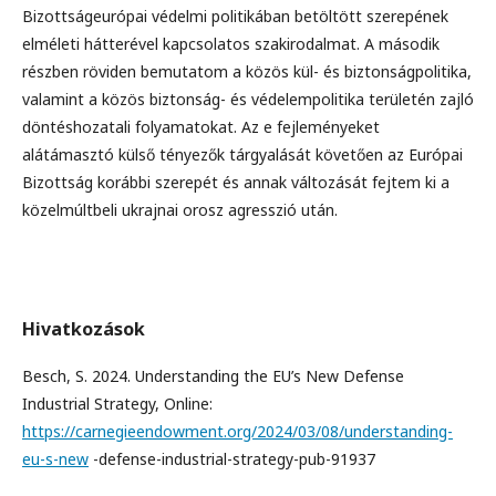
Bizottságeurópai védelmi politikában betöltött szerepének
elméleti hátterével kapcsolatos szakirodalmat. A második
részben röviden bemutatom a közös kül- és biztonságpolitika,
valamint a közös biztonság- és védelempolitika területén zajló
döntéshozatali folyamatokat. Az e fejleményeket
alátámasztó külső tényezők tárgyalását követően az Európai
Bizottság korábbi szerepét és annak változását fejtem ki a
közelmúltbeli ukrajnai orosz agresszió után.
Hivatkozások
Besch, S. 2024. Understanding the EU’s New Defense
Industrial Strategy, Online:
https://carnegieendowment.org/2024/03/08/understanding-
eu-s-new
-defense-industrial-strategy-pub-91937