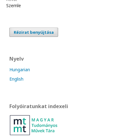
Szemle
Kézirat benyújtása
Nyelv
Hungarian
English
Folyóiratunkat indexeli