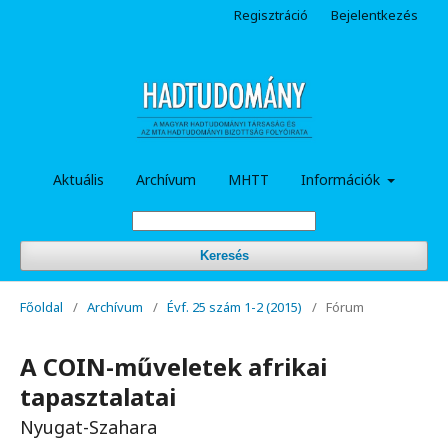
Regisztráció
Bejelentkezés
Aktuális
Archívum
MHTT
Információk
Keresés
Főoldal
/
Archívum
/
Évf. 25 szám 1-2 (2015)
/
Fórum
A COIN-műveletek afrikai
tapasztalatai
Nyugat-Szahara