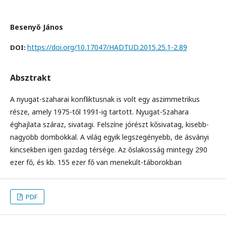
Besenyő János
https://doi.org/10.17047/HADTUD.2015.25.1-2.89
DOI:
Absztrakt
A nyugat-szaharai konfliktusnak is volt egy aszimmetrikus
része, amely 1975-től 1991-ig tartott. Nyugat-Szahara
éghajlata száraz, sivatagi. Felszíne jórészt kősivatag, kisebb-
nagyobb dombokkal. A világ egyik legszegényebb, de ásványi
kincsekben igen gazdag térsége. Az őslakosság mintegy 290
ezer fő, és kb. 155 ezer fő van menekült-táborokban
PDF