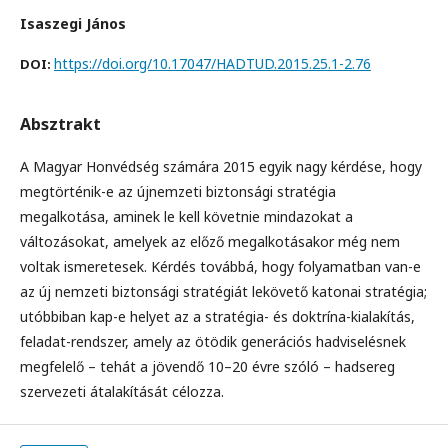
Isaszegi János
https://doi.org/10.17047/HADTUD.2015.25.1-2.76
DOI:
Absztrakt
A Magyar Honvédség számára 2015 egyik nagy kérdése, hogy
megtörténik-e az újnemzeti biztonsági stratégia
megalkotása, aminek le kell követnie mindazokat a
változásokat, amelyek az előző megalkotásakor még nem
voltak ismeretesek. Kérdés továbbá, hogy folyamatban van-e
az új nemzeti biztonsági stratégiát lekövető katonai stratégia;
utóbbiban kap-e helyet az a stratégia- és doktrína-kialakítás,
feladat-rendszer, amely az ötödik generációs hadviselésnek
megfelelő – tehát a jövendő 10–20 évre szóló – hadsereg
szervezeti átalakítását célozza.