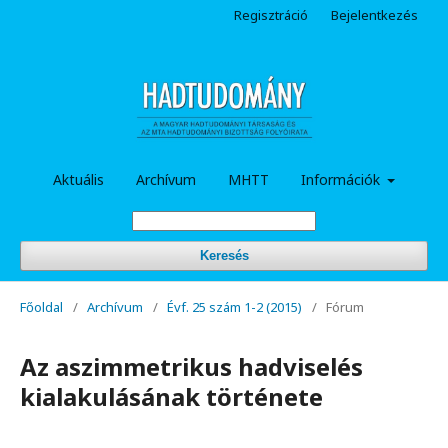
Regisztráció
Bejelentkezés
Aktuális
Archívum
MHTT
Információk
Keresés
Főoldal
/
Archívum
/
Évf. 25 szám 1-2 (2015)
/
Fórum
Az aszimmetrikus hadviselés
kialakulásának története