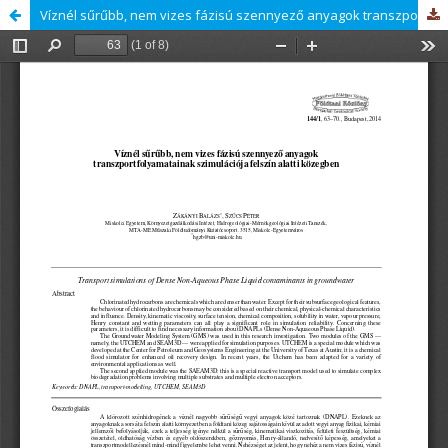
Víznél sűrűbb, nem vizes fázisú szennyező anyagok transzportfolyamatainak szimulációja felszín alatti közegben