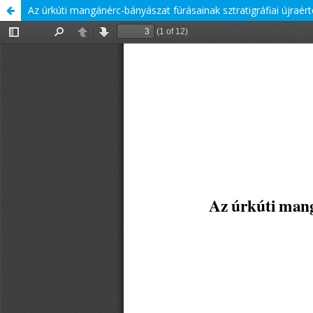
Az úrkúti mangánérc-bányászat fúrásainak sztratigráfiai újraér