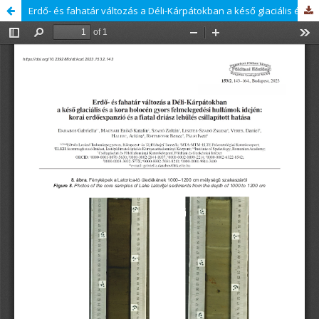
Erdő- és fahatár változás a Déli-Kárpátokban a késő glaciális és kora holocén gyors felmelegedési hullámai idején: korai erdőexpanzió és a fiatal driász lehűlés csillapított hatása