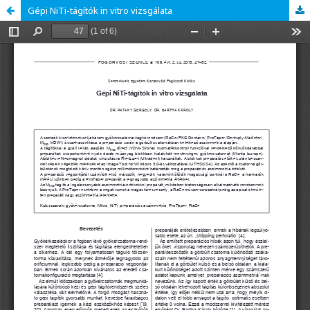
Gépi NiTi-tágítók in vitro vizsgálata