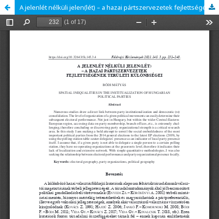
A jelenlét nélküli jelen(lét) – a hazai pártszervezetek fejlettségének területi különbségei