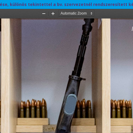
ése, különös tekintettel a bv. szervezetnél rendszeresített 