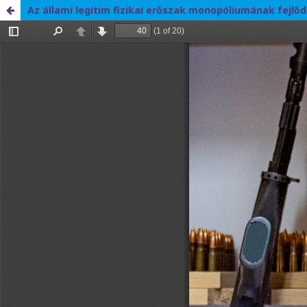
Az állami legitim fizikai erőszak monopóliumának fejlőd