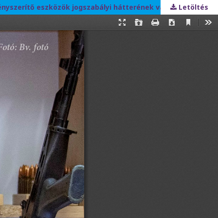
kényszerítő eszközök jogszabályi hátterének változásaira
Letöltés