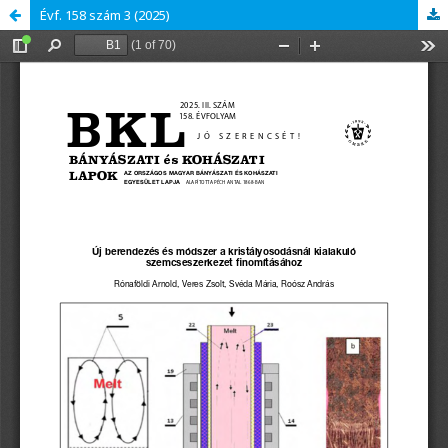
Évf. 158 szám 3 (2025)