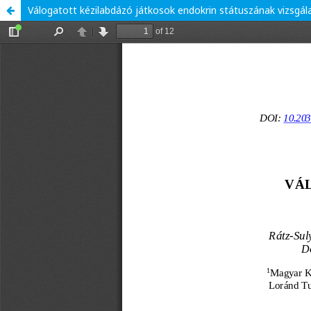
Válogatott kézilabdázó játkosok endokrin státuszának vizsgál